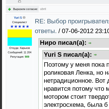
ubnt
Выразили согласие:
Yuri S
RE: Выбор проигрывател
Специалист
ответы.
/
07-06-2012 23:1
Ниро писал(а):
Откуда: Харьков
Yuri S писал(а):
Сообщений: 11 204
Репутация:
909
Поэтому у меня пока 
роликовая Ленка, но н
нетрадиционное. Вот 
нравится потому что 
мотором стоит твердо
электросхема, была б 