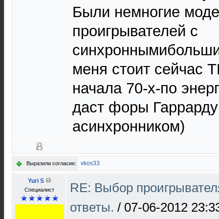
Были немногие моде
проигрывателей с
синхроннымибольши
меня стоит сейчас Т
начала 70-х-по энер
даст форы Гаррарду
асинхронником)
vkos33
Выразили согласие:
Yuri S
RE: Выбор проигрывател
Специалист
ответы.
/
07-06-2012 23:3