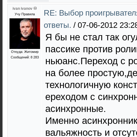
ivan ivanov
RE: Выбор проигрывател
Учу Правила
ответы.
/
07-06-2012 23:2
Я бы не стал так огу
пассике против роли
Откуда: Житомир
Сообщений: 8 283
ньюанс.Переход с ро
на более простую,д
технологичную конс
ереходом с синхрон
асинхронные.
Именно асинхронник
вальяжность и отсут