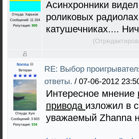
Асинхронники видел
роликовых радиолах,
Откуда: Харьков
Сообщений: 11 204
Репутация:
909
катушечниках.... Нич
(Отредактиров
Norma
RE: Выбор проигрывател
Ветеран
ответы.
/
07-06-2012 23:5
Интересное мнение
привода
изложил в 
Откуда: Kyiv
уважаемый Zhanna 
Сообщений: 3 603
Репутация:
534