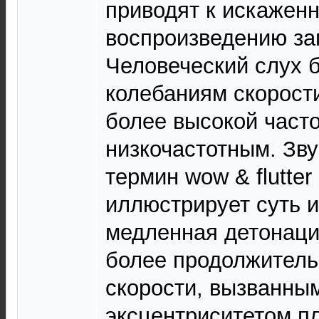
приводят к искажен
воспроизведению за
Человеческий слух б
колебаниям скорост
более высокой часто
низкочастотным. Зв
термин wow & flutter
иллюстрирует суть 
медленная детонация
более продолжител
скорости, вызванны
эксцентриситетом пла