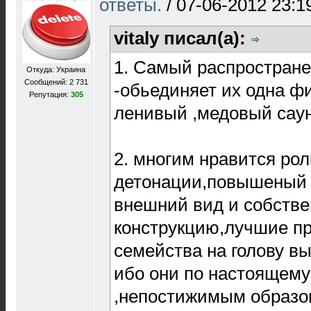
ответы.
/
07-06-2012 23:1
vitaly писал(а):
1. Самый распространен
Откуда: Украина
Сообщений: 2 731
-обьединяет их одна ф
Репутация:
305
ленивый ,медовый саунд
2. многим нравится рол
детонации,повышеный 
внешний вид и собстве
конструкцию,лучшие пр
семейства на голову в
ибо они по настоящему
,непостижимым образо