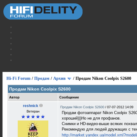
Hi-Fi Forum
/
Продам
/
Архив
/
Продам Nikon Coolpix S2600
Продам Nikon Coolpix S2600
Автор
Сообщение
reshnick
Продам Nikon Coolpix S2600
/
07-07-2012 14:09
Ветеран
Продам фотоаппарат Nikon Coolpix S26
хороший)))Но не для профанов.
Снимки и HD-видео-выше всяких похвал
Рекомендую для людей дружащих с тех
http://market.yandex.ua/model.xml?model