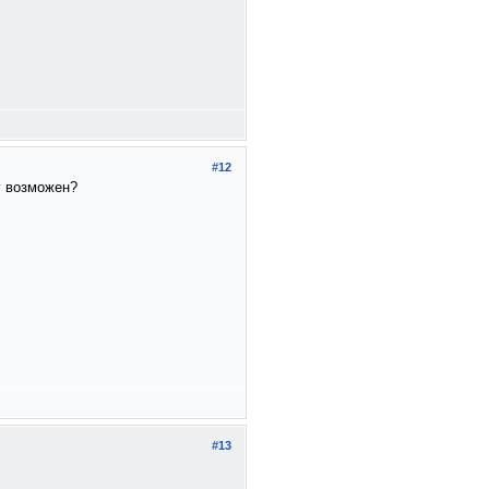
#12
г возможен?
#13