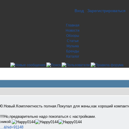
Вход
Зарегистрироваться
Главная
Новости
Обзоры
Статьи
Музыка
Бренды
Каталог
00.Новый.Комплектность полная.Покупал для жены,как хороший компакт
!!!Но,предварительно надо покопаться с настройками.
никой.
i...&hid=91148