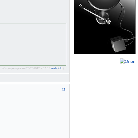
(Отредактировал 07-07-2012 в 14:13
reshnick
.)
#2