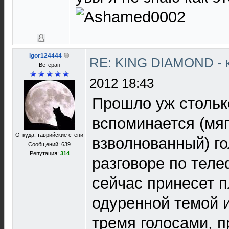
igor124444
RE: KING DIAMOND - 
Ветеран
2012 18:43
Прошло уж столько
вспоминается (мяг
Откуда: таврийские степи
взволнованный) го
Сообщений: 639
Репутация:
314
разговоре по теле
сейчас принесет п
одуренной темой и
тремя голосами, п