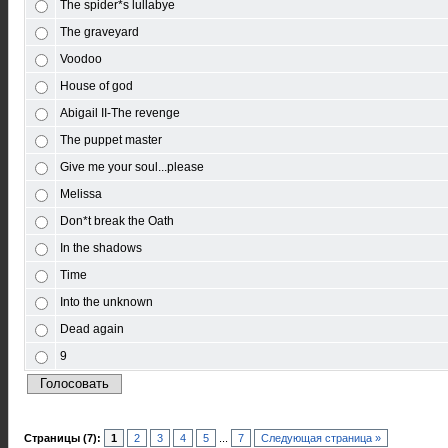
The spider*s lullabye
The graveyard
Voodoo
House of god
Abigail II-The revenge
The puppet master
Give me your soul...please
Melissa
Don*t break the Oath
In the shadows
Time
Into the unknown
Dead again
9
Страницы (7):
1
2
3
4
5
...
7
Следующая страница »