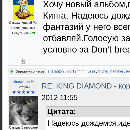
Хочу новый альбом,
Кинга. Надеюсь дож
Откуда: Кривой Рог
фантазий у него все
Сообщений: 821
Репутация:
279
отбавляй.Голосую за
условно за Don't bre
sharanton
,
igor124444
,
Зёзя
,
Michel_hammer
,
bo
Выразили согласие:
sharanton
RE: KING DIAMOND - ко
Ветеран
2012 11:55
Цитата:
Надеюсь дождемся,идей
Откуда: Запорожье