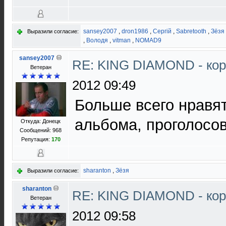
sansey2007
,
dron1986
,
Сергій
,
Sabretooth
,
Зёзя
Выразили согласие:
,
Володя
,
vitman
,
NOMAD9
sansey2007
RE: KING DIAMOND - ко
Ветеран
2012 09:49
Больше всего нравя
альбома, проголосовал
Откуда: Донецк
Сообщений: 968
Репутация:
170
sharanton
,
Зёзя
Выразили согласие:
sharanton
RE: KING DIAMOND - ко
Ветеран
2012 09:58