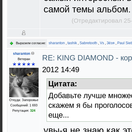
самой темы альбом.
(Отредактировал 25
sharanton
,
tashik
,
Sabretooth
,
Vs
,
Зёзя
,
Paul Sie
Выразили согласие:
sharanton
RE: KING DIAMOND - ко
Ветеран
2012 14:49
Цитата:
Добавьте лучше множе
Откуда: Запорожье
скажем я бы проголосов
Сообщений: 1 693
Репутация:
324
еще...
увы-я не знаю как э