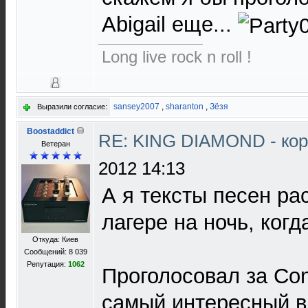
Abigail еще...
Long live rock n roll !
sansey2007
,
sharanton
,
Зёзя
Выразили согласие:
Boostaddict
RE: KING DIAMOND - ко
Ветеран
2012 14:13
А я тексты песен ра
лагере на ночь, ког
Откуда: Киев
Сообщений: 8 039
Репутация:
1062
Проголосовал за Con
самый интересный в