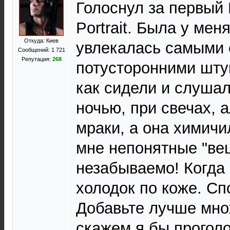
Голоснул за первый 
Portrait. Была у мен
Откуда: Киев
увлекалась самыми
Сообщений: 1 721
Репутация:
268
потусторонними штук
как сидели и слушал
ночью, при свечах, 
мраки, а она химичи
мне непонятные "вещ
незабываемо! Когда 
холодок по коже. Спс
Добавьте лучше мно
скажем я бы проголо