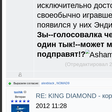
исключительно дост
своеобычно игравшего
появился у них Энди 
Зы--голосовалка че
один тык!--может 
подправят!?
(Отредактировал 2
alexblack
,
NOMAD9
Выразили согласие:
tashik
RE: KING DIAMOND - ко
Ветеран
2012 11:28