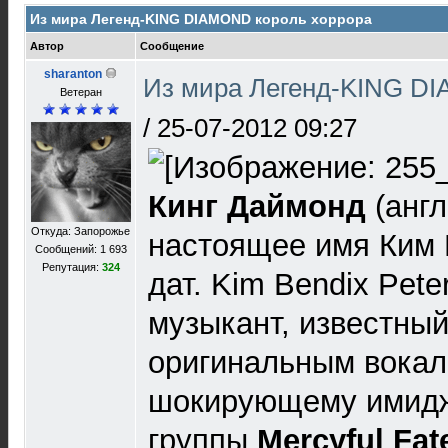
Из мира Легенд-KING DIAMOND король хоррора
Автор
Сообщение
sharanton
Из мира Легенд-KING DI
Ветеран
/
25-07-2012 09:27
Кинг Даймонд
(англ
Откуда: Запорожье
настоящее имя Ким 
Сообщений: 1 693
Репутация:
324
дат. Kim Bendix Pete
музыкант, известны
оригинальным вокал
шокирующему имидж
группы
Mercyful Fat