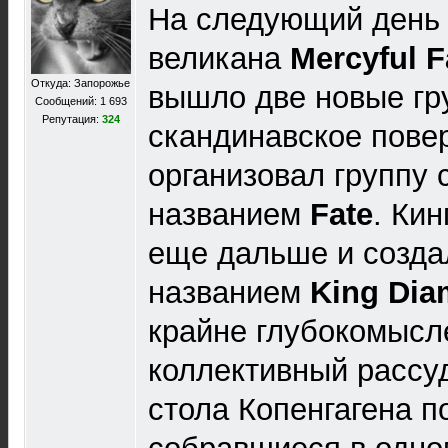
На следующий день 
великана
Mercyful F
Откуда: Запорожье
вышло две новые гру
Сообщений: 1 693
Репутация:
324
скандинавское пове
организовал группу 
названием
Fate
. Ки
еще дальше и созда
названием
King Di
крайне глубокомысл
коллективный рассу
стола Копенгагена п