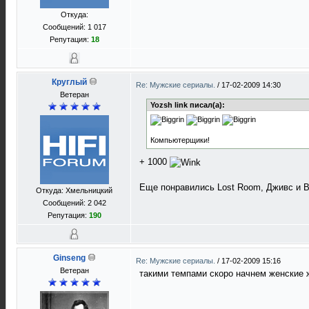
Откуда:
Сообщений: 1 017
Репутация:
18
Круглый
Re: Мужские сериалы.
/
17-02-2009 14:30
Ветеран
Yozsh link писал(а):
Компьютерщики!
+ 1000
Еще понравились Lost Room, Дживс и В
Откуда: Хмельницкий
Сообщений: 2 042
Репутация:
190
Ginseng
Re: Мужские сериалы.
/
17-02-2009 15:16
Ветеран
такими темпами скоро начнем женские 