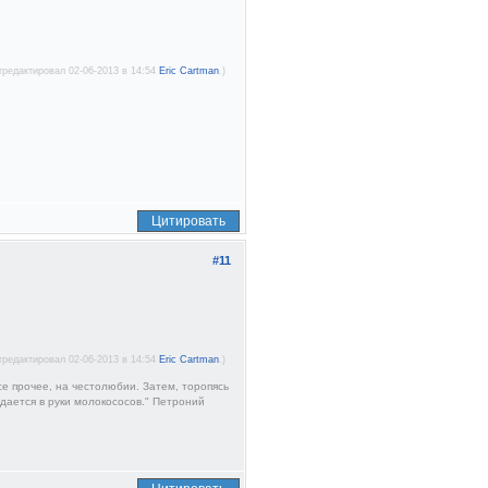
тредактировал 02-06-2013 в 14:54
Eric Cartman
.)
Цитировать
#11
тредактировал 02-06-2013 в 14:54
Eric Cartman
.)
е прочее, на честолюбии. Затем, торопясь
тдается в руки молокососов." Петроний