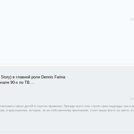
(О
tory) в главной роли Dennis Farina
але 90-х по ТВ....
(О
итывать своих детей в строгих правилах. Прежде всего они строят свои надежды, как и вс
ум, и красноречие, которое, по их собственному признанию, стоит выше всего на свете, о