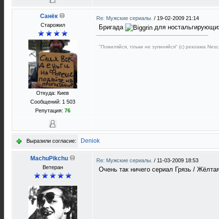
Санёк
Re: Мужские сериалы.
/
19-02-2009 21:14
Старожил
Бригада
для ностальгирующи
"Помиляйся, тільки не зупиняйся" (с) реклама Nesc
Откуда: Киев
Сообщений: 1 503
Репутация:
76
Deniok
Выразили согласие:
MachuPikchu
Re: Мужские сериалы.
/
11-03-2009 18:53
Ветеран
Очень так ничего сериал Грязь / Жёлта