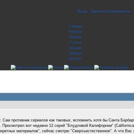
Вход
Зарегистрироваться
Главная
Новости
Обзоры
Статьи
Музыка
Бренды
Каталог
. Сам противник сериалов как таковых, вспомнить хотя бы Санта Барбару
 Просмотрел вот недавно 12 серий "Блудливой Калифорнии" (Californicat
екретных материалов", сейчас смотрю "Сверхъестественное". А что Вас 