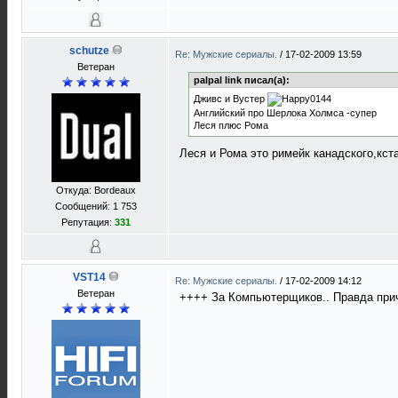
schutze
Re: Мужские сериалы.
/
17-02-2009 13:59
Ветеран
palpal link писал(а):
Дживс и Вустер
Английский про Шерлока Холмса -супер
Леся плюс Рома
Леся и Рома это римейк канадского,кста
Откуда: Bordeaux
Сообщений: 1 753
Репутация:
331
VST14
Re: Мужские сериалы.
/
17-02-2009 14:12
Ветеран
++++ За Компьютерщиков.. Правда при