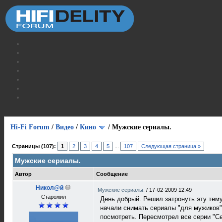
Hi-Fi Forum
/
Видео
/
Кино
/
Мужские сериалы.
Страницы (107):
1
2
3
4
5
...
107
Следующая страница »
Мужские сериалы.
Автор
Сообщение
Никол@й
Мужские сериалы.
/
17-02-2009 12:49
Старожил
День добрый. Решил затронуть эту тему
начали снимать сериалы "для мужиков".
посмотреть. Пересмотрел все серии "С