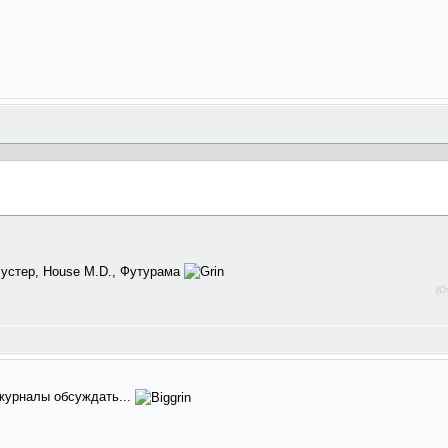
устер, House M.D., Футурама
(О
журналы обсуждать...