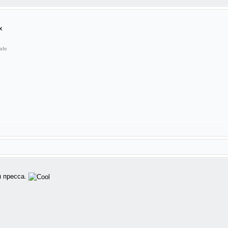
х
afe
я пресса.