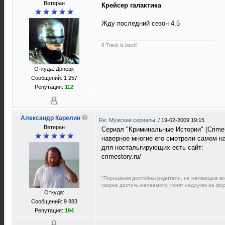
Ветеран
Крейсер галактика
Жду последний сезон 4.5
8 Track is back!
Откуда: Донецк
Сообщений: 1 257
Репутация:
112
Александр Карелин
Re: Мужские сериалы.
/
19-02-2009 19:15
Ветеран
Сериал "Криминальные Истории" (Crime S
наверное многие его смотрели самом нач
для ностальгирующих есть сайт:
crimestory.ru/
"Порицания достойны родители, не желающие восп
скорее достичь желаемого, гонят недоучек на фор
Откуда:
Сообщений: 9 883
Репутация:
194