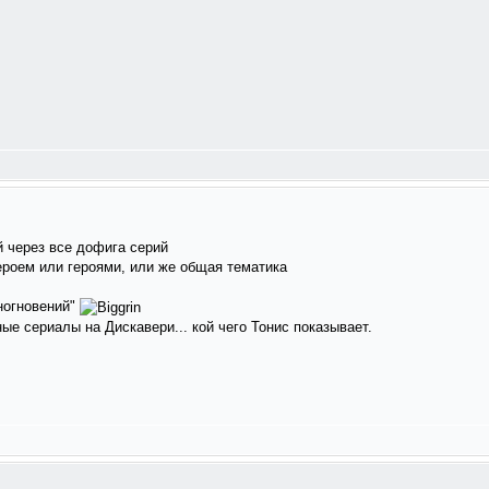
й через все дофига серий
ероем или героями, или же общая тематика
многновений"
ные сериалы на Дискавери... кой чего Тонис показывает.