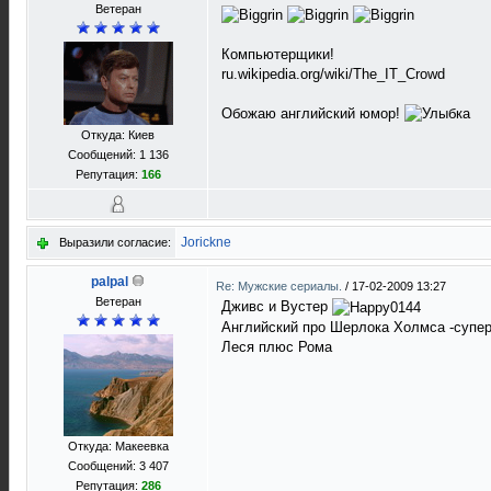
Ветеран
Компьютерщики!
ru.wikipedia.org/wiki/The_IT_Crowd
Обожаю английский юмор!
Откуда: Киев
Сообщений: 1 136
Репутация:
166
Jorickne
Выразили согласие:
palpal
Re: Мужские сериалы.
/
17-02-2009 13:27
Ветеран
Дживс и Вустер
Английский про Шерлока Холмса -супе
Леся плюс Рома
Откуда: Макеевка
Сообщений: 3 407
Репутация:
286