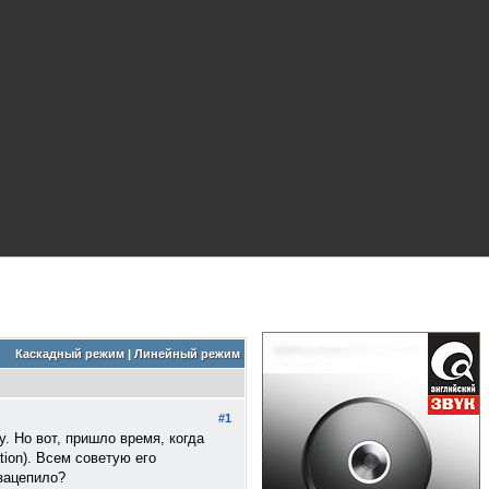
Каскадный режим
|
Линейный режим
#1
. Но вот, пришло время, когда
ion). Всем советую его
зацепило?