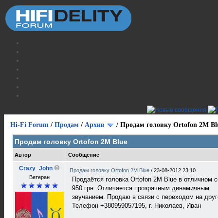
Hi-Fi Forum
/
Продам
/
Архив
/
Продам головку Ortofon 2M Bl
Продам головку Ortofon 2M Blue
Автор
Сообщение
Crazy_John
Продам головку Ortofon 2M Blue
/
23-08-2012 23:10
Ветеран
Продаётся головка Ortofon 2M Blue в отличном с
950 грн. Отличается прозрачным динамичным
звучанием. Продаю в связи с переходом на друг
Телефон +380959057195, г. Николаев, Иван