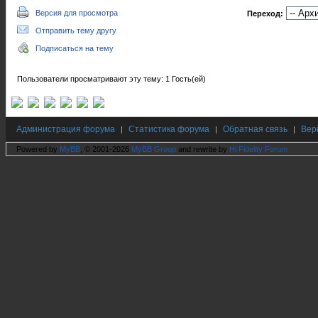
Версия для просмотра
Переход:
Отправить тему другу
Подписаться на тему
Пользователи просматривают эту тему: 1 Гость(ей)
Администрация форума
Статистика форума
Обратная связь
Вер
|
|
|
Powered by
MyBB
, © 2001-2026
MyBB Group
and rewrite by
Hi Fidelity Forum