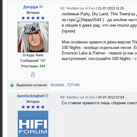
Джордж
RE: Marillion out of Fish
/
21-07-2013 11:25
Ветеран
любимые Party, Dry Land, This Town(га
на гора
) - да альбом зас
в общем я даже рад, что они пошли др
[/quote]
Мне особенно нравится демо-версия Thi
100 Nights - вообще отдельная песня. Е
Emerson Lake & Palmer - первое (и как 
Откуда: Киев
выступления, послушайте 100 Nights - с
Сообщений: 707
Репутация:
434
WoWaN
,
TOY4IK
Выразили согласие:
burnfuckinghell
RE: Marillion out of Fish
/
25-07-2013 07:54
Ветеран
Со стивом нравится лишь сборник синг