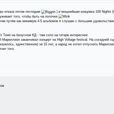
з до отказа потом поглядим
) и мощнейшая концовка 100 Nights (
луживает того, чтобы быть на полочке
угим путём как минимум 4-5 альбомов я слушаю с большим удовольств
s Town на бонусном КД - там соло на гитаре интереснее.
й Мариллион заканчивал концерт на High Voltage festival. На соседней 
оказалось, единственное) за 15 лет, а народ не хотел отпускать Марилли
тоит того.
лов