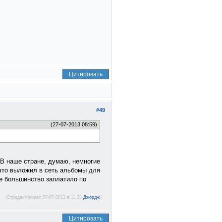
Цитировать
#49
(27-07-2013 08:59)
 В наше стране, думаю, немногие
 что выложил в сеть альбомы для
ее большинство заплатило по
(Отредактировал 27-07-2013 в 11:38
Джордж
.)
Цитировать