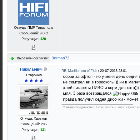
Откуда: ПМР Тирасполь
Сообщений: 9 863
Репутация:
420
Borman72
Выразили согласие:
Николаевич
RE: Marillion out of Fish
/
20-07-2013 23:01
Старожил
сорри за офтоп - но у меня день седня
не сомтрел ни в гороскопы )) ни в магн
хлеб.сигареты,ПИВО и корм для кота)))
мля, 3 раза возвращался
правда получил седня дисочки - может
У меня соседи-психи. Ночь, почти 2 часа, стучат 
Откуда: Харьков
Сообщений: 286
Репутация:
131