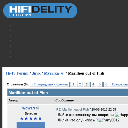
Hi-Fi Forum
/
Звук
/
Музыка
/
Marillion out of Fish
Страницы (6):
« Предыдущая страница
1
2
3
4
5
6
Следующая
Marillion out of Fish
Автор
Сообщение
WoWaN
RE: Marillion out of Fish
/
20-07-2013 22:55
Ветеран
Дайте же человеку выговорится
Лилит что случилось ?