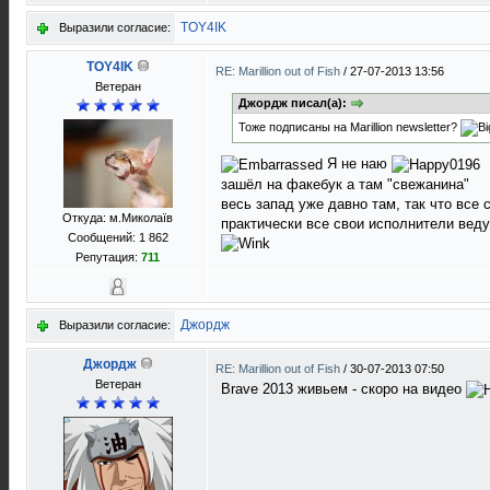
TOY4IK
Выразили согласие:
TOY4IK
RE: Marillion out of Fish
/
27-07-2013 13:56
Ветеран
Джордж писал(а):
Тоже подписаны на Marillion newsletter?
Я не наю
зашёл на факебук а там "свежанина"
весь запад уже давно там, так что все 
Откуда: м.Миколаїв
практически все свои исполнители ведут
Сообщений: 1 862
Репутация:
711
Джордж
Выразили согласие:
Джордж
RE: Marillion out of Fish
/
30-07-2013 07:50
Ветеран
Brave 2013 живьем - скоро на видео