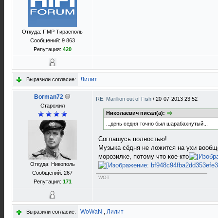
Откуда: ПМР Тирасполь
Сообщений: 9 863
Репутация:
420
Лилит
Выразили согласие:
Borman72
RE: Marillion out of Fish
/
20-07-2013 23:52
Старожил
Николаевич писал(а):
...день седня точно был шарабахнутый...
Соглашусь полностью!
Музыка сёдня не ложится на ухи вообщ
морозилке, потому что кое-кто
Откуда: Никополь
Сообщений: 267
WOT
Репутация:
171
WoWaN
,
Лилит
Выразили согласие: