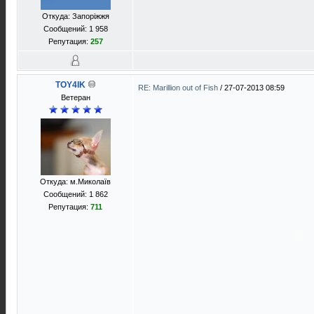
Откуда: Запоріжжя
Сообщений: 1 958
Репутация:
257
TOY4IK
RE: Marillion out of Fish
/
27-07-2013 08:59
Ветеран
Откуда: м.Миколаїв
Сообщений: 1 862
Репутация:
711