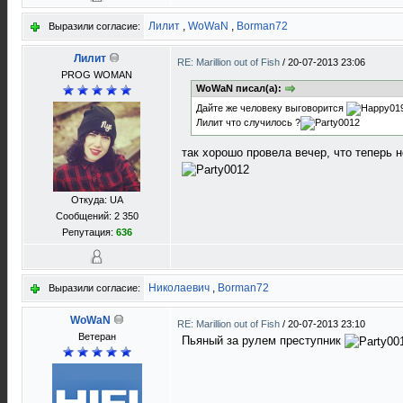
Лилит
,
WoWaN
,
Borman72
Выразили согласие:
Лилит
RE: Marillion out of Fish
/
20-07-2013 23:06
PROG WOMAN
WoWaN писал(а):
Дайте же человеку выговорится
Лилит что случилось ?
так хорошо провела вечер, что теперь
Откуда: UA
Сообщений: 2 350
Репутация:
636
Николаевич
,
Borman72
Выразили согласие:
WoWaN
RE: Marillion out of Fish
/
20-07-2013 23:10
Ветеран
Пьяный за рулем преступник