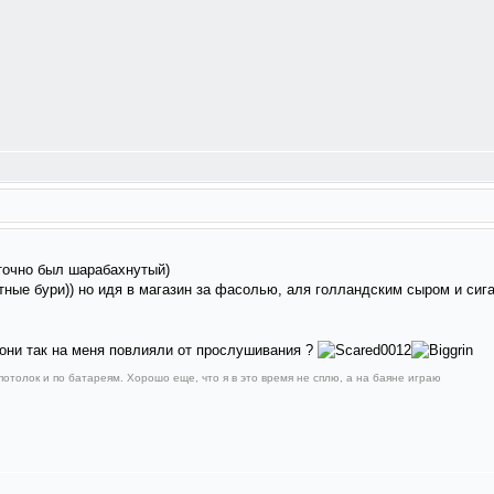
 точно был шарабахнутый)
итные бури)) но идя в магазин за фасолью, аля голландским сыром и сига
 они так на меня повлияли от прослушивания ?
в потолок и по батареям. Хорошо еще, что я в это время не сплю, а на баяне играю