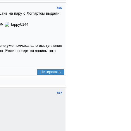
#46
Стив на пару с Хоггартом выдали
ием
сцене уже полчаса шло выступление
он. Если попадется запись того
Цитировать
#47