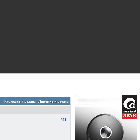
Каскадный режим
|
Линейный режим
#41