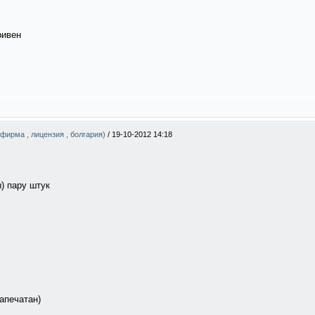
ривен
(фирма , лицензия , болгария)
/
19-10-2012 14:18
) пару штук
запечатан)