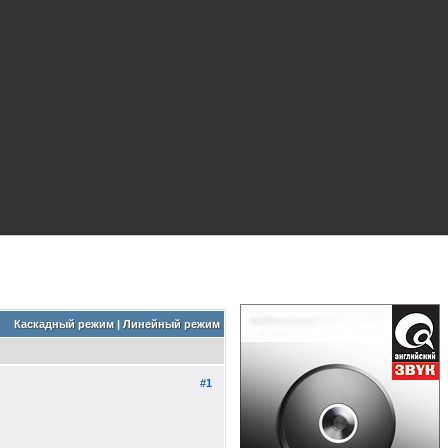
Каскадный режим
|
Линейный режим
#1