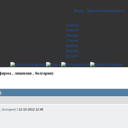
Вход
Зарегистрироваться
Главная
Новости
Обзоры
Статьи
Музыка
Бренды
Каталог
фирма , лицензия , болгария)
)
 , болгария)
/
12-10-2012 12:48