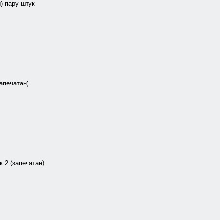
) пару штук
запечатан)
 2 (запечатан)