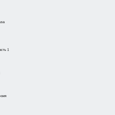
 usa
асть 1
t
ензия