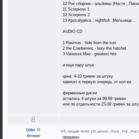
10 Рок сборник - альбомы (Настя , Пикни
11 Scorpions 1
12 Scorpions 2
13 Apocalyptica , nightfish ,Мельница...
AUDIO CD
1 Rasmus - hide from the sun
2 the Cranberries - bury the hatchet
3 Vanessa Mae - greatest hits
и еще пару штук
цена: 4-10 гривен за штуку.
зависит в первую очередь от кол-ва .
фирменные диски
осталось 4 штуки за 99.99 гривен
или по отдельности 25-30 гривен за шту
Diller
RE: продам более 100 дисков - Rock , Pop , Rap 
Ветеран
проданы: