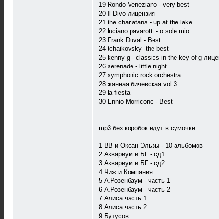
19 Rondo Veneziano - very best
20 Il Divo лицензия
21 the charlatans - up at the lake
22 luciano pavarotti - o sole mio
23 Frank Duval - Best
24 tchaikovsky -the best
25 kenny g - classics in the key of g лиц
26 serenade - little night
27 symphonic rock orchestra
28 жанная бичевская vol.3
29 la fiesta
30 Ennio Morricone - Best
mp3 без коробок идут в сумочке
1 ВВ и Океан Эльзы - 10 альбомов
2 Аквариум и БГ - сд1
3 Аквариум и БГ - сд2
4 Чиж и Компания
5 А.Розенбаум - часть 1
6 А.Розенбаум - часть 2
7 Алиса часть 1
8 Алиса часть 2
9 Бутусов