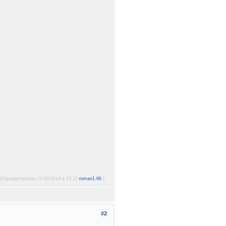
(Отредактировал 22-03-2014 в 19:12
roman1.66
.)
#2