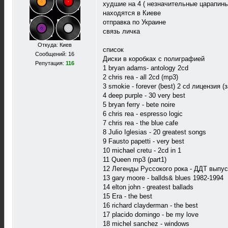
худшие на 4 ( незначительные царапины
находятся в Киеве
отправка по Украине
связь личка
Откуда: Киев
список
Сообщений: 16
Диски в коробках с полиграфией
Репутация:
116
1 bryan adams- antology 2cd
2 chris rea - all 2cd (mp3)
3 smokie - forever (best) 2 cd лицензия (
4 deep purple - 30 very best
5 bryan ferry - bete noire
6 chris rea - espresso logic
7 chris rea - the blue cafe
8 Julio Iglesias - 20 greatest songs
9 Fausto papetti - very best
10 michael cretu - 2cd in 1
11 Queen mp3 (part1)
12 Легенды Руссокого рока - ДДТ выпуск
13 gary moore - ballds& blues 1982-1994
14 elton john - greatest ballads
15 Era - the best
16 richard clayderman - the best
17 placido domingo - be my love
18 michel sanchez - windows