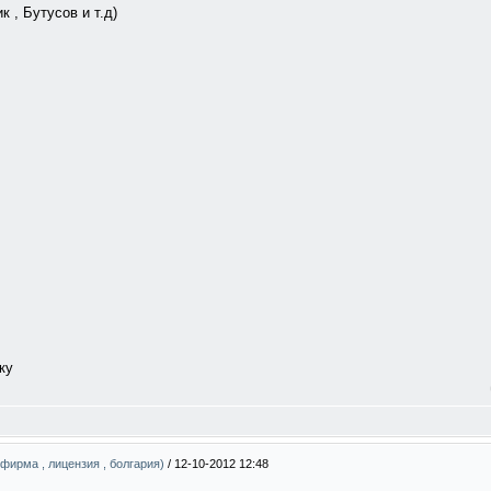
к , Бутусов и т.д)
ку
(фирма , лицензия , болгария)
/
12-10-2012 12:48