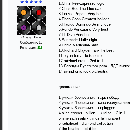
1.Chris Ree-Espresso logic
2.Chris Ree-The blue cafe
3.Fausto Papetti-Very best
4.Elton Gohn-Greatest ballads
5.Placido Domingo-Be my love
6.Rondo Veneziano-Very best
7.LL Divo-Very best
Откуда: Киев
8.Serenade-Littlle night
Сообщений: 16
9.Ennio Marricone-Best
Репутация:
116
10.Richard Clayderman-The best
11 bryan ferry - bete noire
12 michael cretu - 2cd in 1
13 Легенды Руссокого рока - ДДТ выпуск
14 symphonic rock orchestra
добавление:
1 умка и броневичок - парк победы
2 умка и броневичок - кино изодуванчик
3 умка и броневичок - unplugged
4 alice cooper - billion ... / raise... 2 in 1
5 nine inch nails - things falling apart
6 radiohead - diamond collection
7 the beatles - let it be