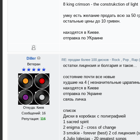
8 king crimson - the construkction of light
умку есть желание продать всю за 50 г
остальные цены до 10 гривен.
находятся в Киеве.
отправка по УКраине
Diller
RE: продам более 100 дисков - Rock , Pop , Rap 
Ветеран
остатки лицензия и болгария и такое...
состояние почти все новые
худшие на 4 ( незначительные царапины
находятся в Киеве
отправка по Украине
связь личка
Откуда: Киев
список
Сообщений: 16
Диски в коробках с полиграфией
Репутация:
116
1 sacred spirit
2 enigma 2 - cross of change
3 smokie - forever (best) 2 cd лицензия (
4 Julio Iglesias - 20 greatest songs