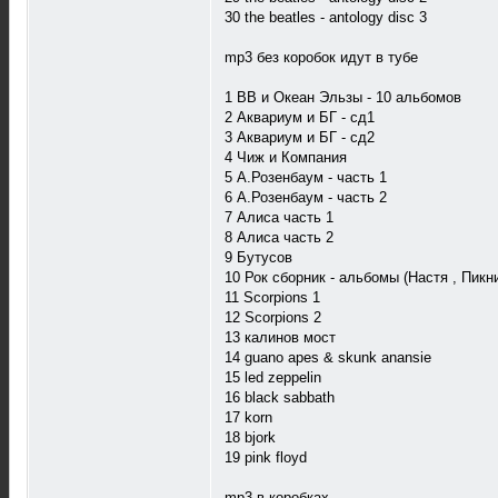
30 the beatles - antology disc 3
mp3 без коробок идут в тубе
1 ВВ и Океан Эльзы - 10 альбомов
2 Аквариум и БГ - сд1
3 Аквариум и БГ - сд2
4 Чиж и Компания
5 А.Розенбаум - часть 1
6 А.Розенбаум - часть 2
7 Алиса часть 1
8 Алиса часть 2
9 Бутусов
10 Рок сборник - альбомы (Настя , Пикни
11 Scorpions 1
12 Scorpions 2
13 калинов мост
14 guano apes & skunk anansie
15 led zeppelin
16 black sabbath
17 korn
18 bjork
19 pink floyd
mp3 в коробках