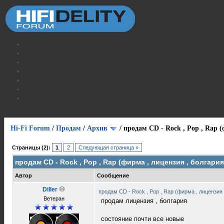
Hi-Fi Forum
/
Продам
/
Архив
/
продам CD - Rock , Pop , Rap (
Страницы (2):
1
2
Следующая страница »
продам CD - Rock , Pop , Rap (фирма , лицензия , болгария
Автор
Сообщение
Diller
продам CD - Rock , Pop , Rap (фирма , лицензия
Ветеран
продам лицензия , болгария
состояние почти все новые