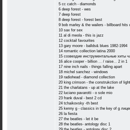
5 cc catch - diamonds
6 deep forest - wes
7 deep forest
8 deep forest - forest best
9 bob marley & the wailers - billboard hits
10 sax for sex
11 al di meola - this is jazz
12 cocktail favourites
13 gary moore - ballds& blues 1982-1994
14 romantic collection latina 2000
15 созвездие инструментальные хиты ч
16 alice cooper - billion ... / raise... 2 in 1
17 nine inch nails - things falling apart
18 michel sanchez - windows
19 radiohead - diamond collection
20 king crimson - the construkction of ligh
21 the charlatans - up at the lake
22 luciano pavarotti - o sole mio
23 frank duval - best 2 cd
24 tchaikovsky -th best
25 kenny g - classics in the key of g лиц
26 la fiesta
27 the beatles - let it be
28 the beatles- antology disc 1
29 the beatles - antology disc 2