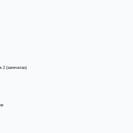
 2 (запечатан)
ов