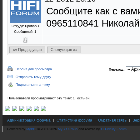
Сообщите как с вам
0965110841 Николай
Откуда: Бровары
Сообщений: 1
«« Предыдущая
Следующая »»
Версия для просмотра
Переход:
Отправить тему другу
Подписаться на тему
Пользователи просматривают эту тему: 1 Гость(ей)
Администрация форума
Статистика форума
Обратная связь
Вер
|
|
|
Powered by
MyBB
, © 2001-2026
MyBB Group
and rewrite by
Hi Fidelity Forum