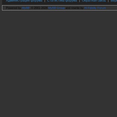
Администрация форума
Статистика форума
Обратная связь
Вер
|
|
|
Powered by
MyBB
, © 2001-2026
MyBB Group
and rewrite by
Hi Fidelity Forum