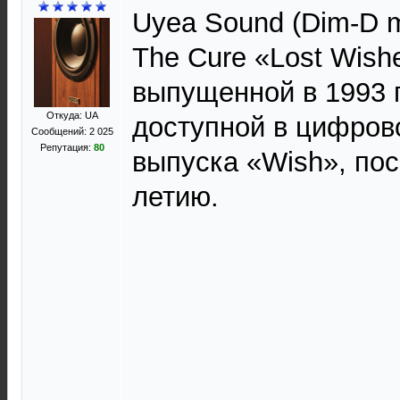
Uyea Sound (Dim-D m
The Cure «Lost Wish
выпущенной в 1993 г
Откуда: UA
доступной в цифрово
Сообщений: 2 025
Репутация:
80
выпуска «Wish», по
летию.