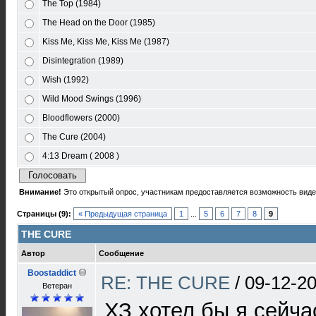
The Top (1984)
The Head on the Door (1985)
Kiss Me, Kiss Me, Kiss Me (1987)
Disintegration (1989)
Wish (1992)
Wild Mood Swings (1996)
Bloodflowers (2000)
The Cure (2004)
4:13 Dream ( 2008 )
Внимание!
Это открытый опрос, участникам предоставляется возможность видет
Страницы (9):
« Предыдущая страница
1
...
5
6
7
8
9
THE CURE
Автор
Сообщение
Boostaddict
RE: THE CURE
/
09-12-20
Ветеран
ХЗ хотел бы я сейча