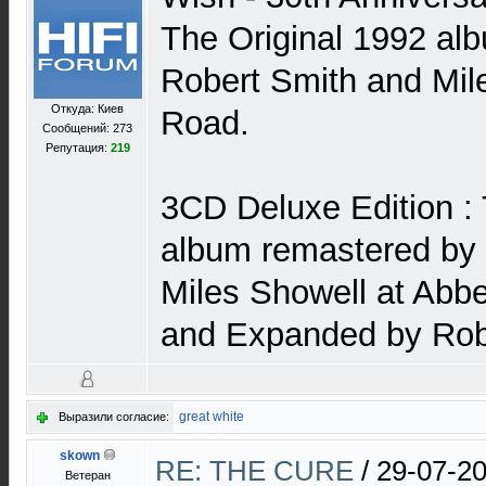
The Original 1992 al
Robert Smith and Mil
Откуда: Киев
Road.
Сообщений: 273
Репутация:
219
3CD Deluxe Edition : 
album remastered by
Miles Showell at Abb
and Expanded by Rob
great white
Выразили согласие:
skown
RE: THE CURE
/
29-07-20
Ветеран