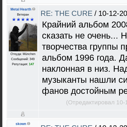
Metal Hearth
RE: THE CURE
/
10-12-20
Ветеран
Крайний альбом 200
сказать не очень... 
творчества группы п
Откуда: München
альбом 1996 года. 
Сообщений: 349
Репутация:
147
наклонная в низ. На
музыканты нашли си
фанов достойным р
(Отредактировал 10-
skown