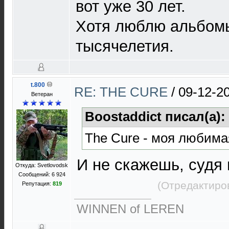
вот уже 30 лет.
Хотя люблю альбом
тысячелетия.
t.800
RE: THE CURE
/
09-12-2
Ветеран
Boostaddict писал(а):
The Cure - моя любимая
И не скажешь, судя 
Откуда: Svetlovodsk
Сообщений: 6 924
(Отредактиро
Репутация:
819
WINNEN of LEREN