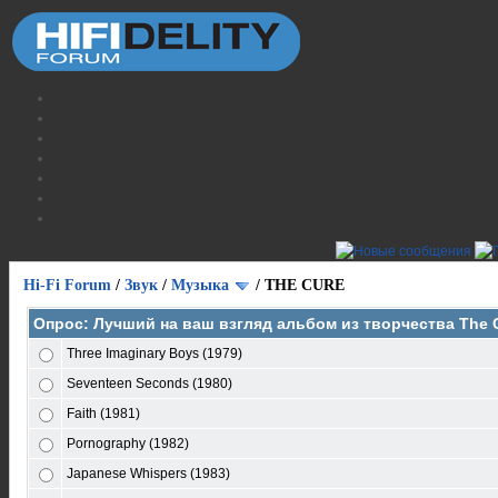
Hi-Fi Forum
/
Звук
/
Музыка
/
THE CURE
Опрос: Лучший на ваш взгляд альбом из творчества The 
Three Imaginary Boys (1979)
Seventeen Seconds (1980)
Faith (1981)
Pornography (1982)
Japanese Whispers (1983)