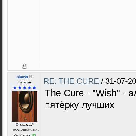
skown
RE: THE CURE
/
31-07-20
Ветеран
The Cure - "Wish" -
пятёрку лучших
Откуда: UA
Сообщений: 2 025
Репутация:
80