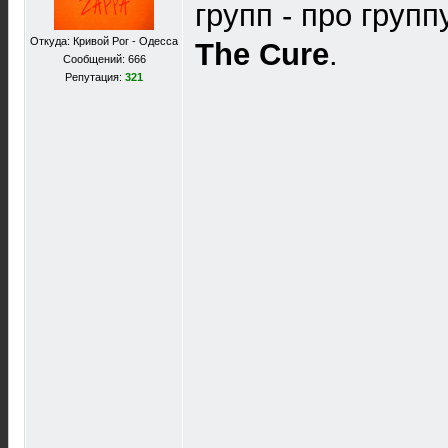
групп - про груп
Откуда: Кривой Рог - Одесса
The Cure
.
Сообщений: 666
Репутация:
321