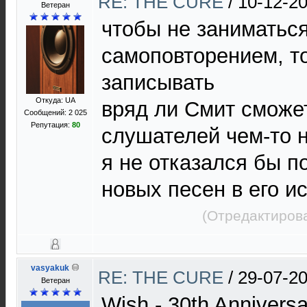
RE: THE CURE
/
10-12-20
Ветеран
чтобы не заниматьс
самоповторением, т
записывать
Откуда: UA
вряд ли Смит сможе
Сообщений: 2 025
Репутация:
80
слушателей чем-то 
я не отказался бы п
новых песен в его и
(Отредактирова
vasyakuk
RE: THE CURE
/
29-07-20
Ветеран
Wish - 30th Anniversa