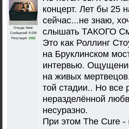
концерт. Лет бы 25 н
сейчас...не знаю, хо
Откуда: Киев
слышать ТАКОГО См
Сообщений: 8 039
Репутация:
1062
Это как Роллинг Сто
на Бруклинском мост
интервью. Ощущение
на живых мертвецов.
той стадии.. Но все 
неразделённой любви
несуразно.
При этом The Cure -