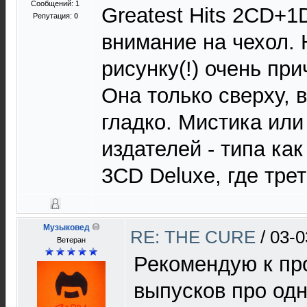
Сообщений: 1
Greatest Hits 2CD+
Репутация:
0
внимание на чехол. 
рисунку(!) очень пр
Она только сверху, 
гладко. Мистика или
издателей - типа как 
3CD Deluxe, где трет
Музыковед
RE: THE CURE
/
03-0
Ветеран
Рекомендую к пр
выпусков про од