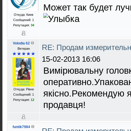
Может так будет луч
Откуда: Киев
Сообщений: 1
Репутация:
34
Volodia 62
RE: Продам измерительн
Ветеран
15-02-2013 16:06
Вимірювальну голов
оперативно.Упакова
Откуда: Рівне
якісно.Рекомендую я
Сообщений: 1
Репутация:
12
продавця!
funtik7984