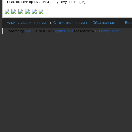
Пользователи просматривают эту тему: 1 Гость(ей)
Администрация форума
Статистика форума
Обратная связь
Вер
|
|
|
Powered by
MyBB
, © 2001-2026
MyBB Group
and rewrite by
Hi Fidelity Forum