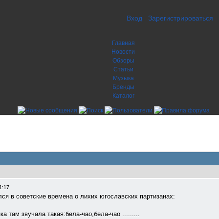
Вход
Зарегистрироваться
Главная
Новости
Обзоры
Статьи
Музыка
Бренды
Каталог
1:17
ся в советские времена о лихих югославских партизанах:
 там звучала такая:бела-чао,бела-чао .........