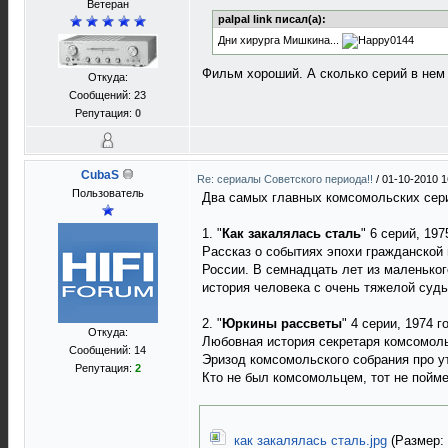
Ветеран
palpal link писал(а):
Дни хирурга Мишкина...
Фильм хороший. А сколько серий в нем
Откуда:
Сообщений: 23
Репутация:
0
CubaS
Re: сериалы Советского периода!!
/
01-10-2010 1
Пользователь
Два самых главных комсомольских сери
1. "
Как закалялась сталь
" 6 серий, 197
Рассказ о событиях эпохи гражданской
России. В семнадцать лет из маленьког
история человека с очень тяжелой судь
2. "
Юркины рассветы
" 4 серии, 1974 г
Откуда:
Любовная история секретаря комсомоль
Сообщений: 14
Эризод комсомольского собрания про ут
Репутация:
2
Кто не был комсомольцем, тот не поймет
как закалялась сталь.jpg
(Размер: 