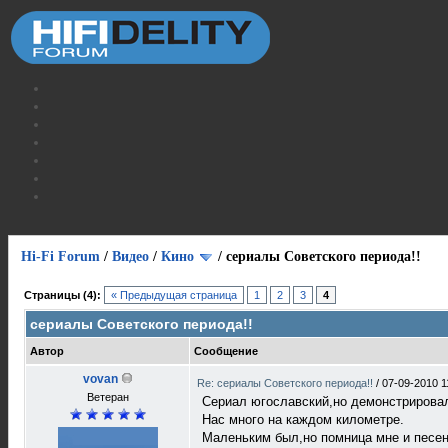
Hi-Fi Forum
/
Видео
/
Кино
/
сериалы Советского периода!!
Страницы (4):
« Предыдущая страница
1
2
3
4
сериалы Советского периода!!
Автор
Сообщение
vovan
Re: сериалы Советского периода!!
/
07-09-2010 1
Ветеран
Сериал югославский,но демонстрировал
Нас много на каждом километре.
Маленьким был,но помница мне и песенка