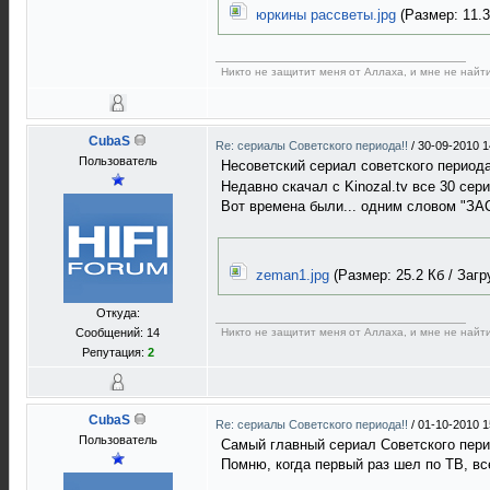
юркины рассветы.jpg
(Размер: 11.35
Никто не защитит меня от Аллаха, и мне не найти
CubaS
Re: сериалы Советского периода!!
/
30-09-2010 1
Пользователь
Несоветский сериал советского периода 
Недавно скачал с Kinozal.tv все 30 сер
Вот времена были... одним словом "ЗАС
zeman1.jpg
(Размер: 25.2 Кб / Загру
Откуда:
Сообщений: 14
Никто не защитит меня от Аллаха, и мне не найти
Репутация:
2
CubaS
Re: сериалы Советского периода!!
/
01-10-2010 1
Пользователь
Самый главный сериал Советского перио
Помню, когда первый раз шел по ТВ, вс