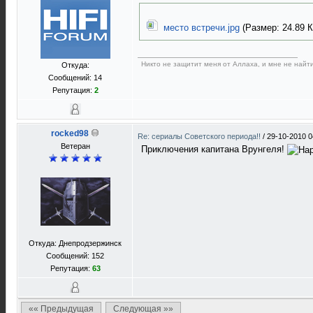
место встречи.jpg
(Размер: 24.89 Кб
Никто не защитит меня от Аллаха, и мне не найти
Откуда:
Сообщений: 14
Репутация:
2
rocked98
Re: сериалы Советского периода!!
/
29-10-2010 0
Ветеран
Приключения капитана Врунгеля!
Откуда: Днепродзержинск
Сообщений: 152
Репутация:
63
«« Предыдущая
Следующая »»