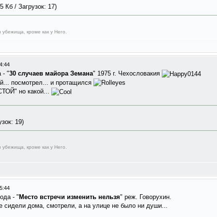
 Кб / Загрузок: 17)
 убежища, кроме как у Него.
4:44
- "
30 случаев майора Земана
" 1975 г. Чехословакия
ий... посмотрел... и протащился
ТОЙ" но какой...
зок: 19)
 убежища, кроме как у Него.
5:44
да - "
Место встречи изменить нельзя
" реж. Говорухин.
е сидели дома, смотрели, а на улице не было ни души...