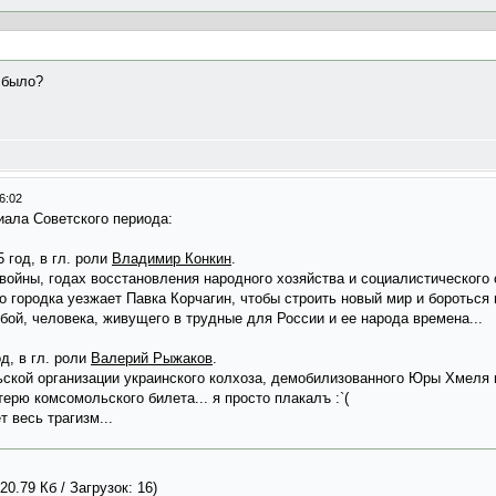
 было?
6:02
ала Советского периода:
5 год, в гл. роли
Владимир Конкин
.
 войны, годах восстановления народного хозяйства и социалистического
о городка уезжает Павка Корчагин, чтобы строить новый мир и бороться п
бой, человека, живущего в трудные для России и ее народа времена...
од, в гл. роли
Валерий Рыжаков
.
ской организации украинского колхоза, демобилизованного Юры Хмеля 
ерю комсомольского билета... я просто плакалъ :`(
 весь трагизм...
20.79 Кб / Загрузок: 16)