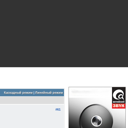
Каскадный режим
|
Линейный режим
#61