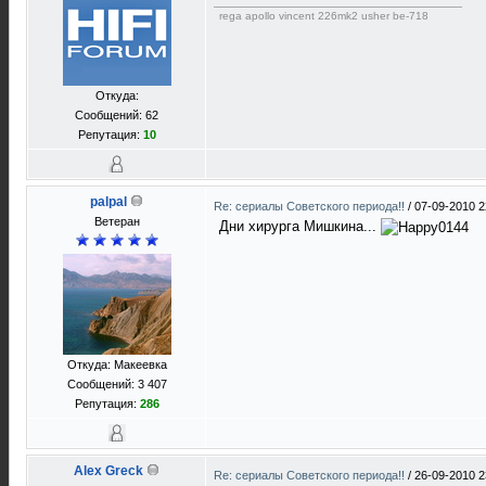
rega apollo vincent 226mk2 usher be-718
Откуда:
Сообщений: 62
Репутация:
10
palpal
Re: сериалы Советского периода!!
/
07-09-2010 2
Ветеран
Дни хирурга Мишкина...
Откуда: Макеевка
Сообщений: 3 407
Репутация:
286
Alex Greck
Re: сериалы Советского периода!!
/
26-09-2010 2