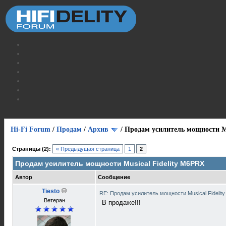
Hi-Fi Forum
/
Продам
/
Архив
/
Продам усилитель мощности Mu
Страницы (2):
« Предыдущая страница
1
2
Продам усилитель мощности Musical Fidelity M6PRX
Автор
Сообщение
Tiesto
RE: Продам усилитель мощности Musical Fideli
Ветеран
В продаже!!!