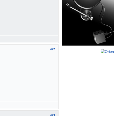
#22
#23