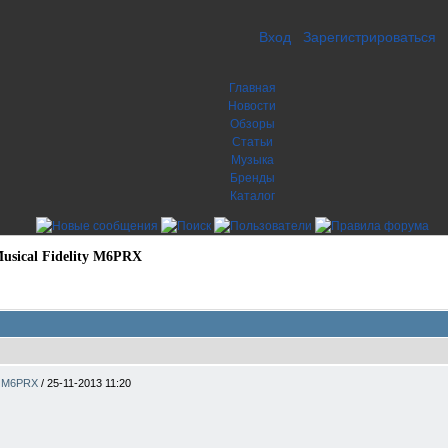
Вход
Зарегистрироваться
Главная
Новости
Обзоры
Статьи
Музыка
Бренды
Каталог
sical Fidelity M6PRX
ty M6PRX
/
25-11-2013 11:20