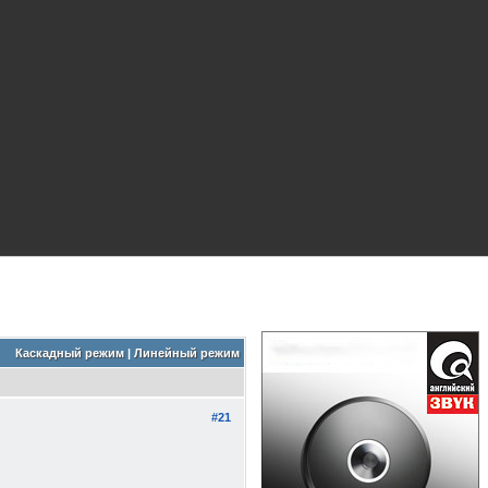
Каскадный режим
|
Линейный режим
#21