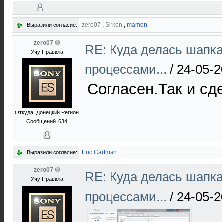
zero07
,
Sirkon
,
mamon
Выразили согласие:
zero07
RE: Куда делась шапк
Учу Правила
процессами...
/
24-05-2
Согласен.Так и сд
Откуда: Донецкий Регион
Сообщений: 634
Eric Cartman
Выразили согласие:
zero07
RE: Куда делась шапк
Учу Правила
процессами...
/
24-05-2