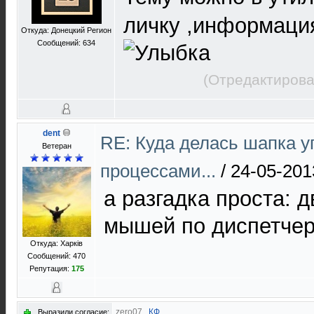
личку ,информаци
Откуда: Донецкий Регион
Сообщений: 634
(Отредактирова
dent
RE: Куда делась шапка 
Ветеран
процессами...
/
24-05-201
а разгадка проста: 
мышей по диспетчеру
Откуда: Харків
Сообщений: 470
Репутация:
175
zero07
,
КФ
Выразили согласие: