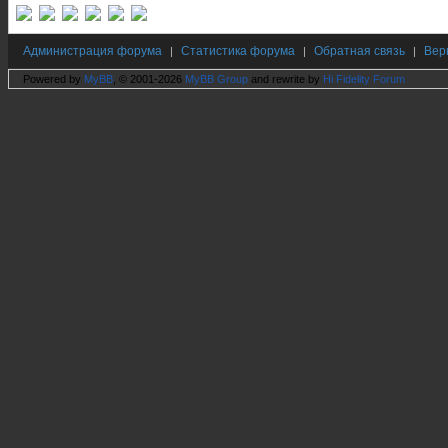
Администрация форума
Статистика форума
Обратная связь
Вер
|
|
|
Powered by
MyBB
, © 2001-2026
MyBB Group
and rewrite by
Hi Fidelity Forum