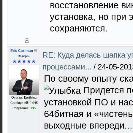
восстановление ви
установка, но при 
сохраняются.
Eric Cartman
RE: Куда делась шапка 
Ветеран
процессами...
/
24-05-201
По своему опыту ска
Придется п
Откуда: Earthling
установкой ПО и нас
Сообщений: 2 945
Репутация:
135
64битная и «чистень
выходные впереди...