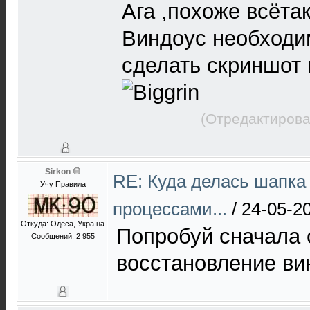
Ага ,похоже всёта
Виндоус необходи
сделать скриншот и
(Отредактирова
Sirkon
RE: Куда делась шапка
Учу Правила
процессами...
/
24-05-2
Откуда: Одеса, Україна
Попробуй сначала 
Сообщений: 2 955
восстановление ви