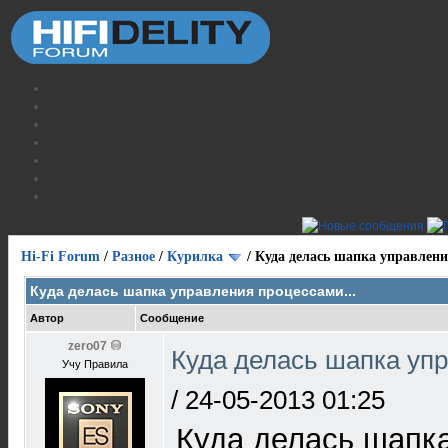
Hi-Fi Forum
/
Разное
/
Курилка
/
Куда делась шапка управлени
Куда делась шапка управления процессами...
Автор
Сообщение
zero07
Куда делась шапка упр
Учу Правила
/
24-05-2013 01:25
Куда делась шапк