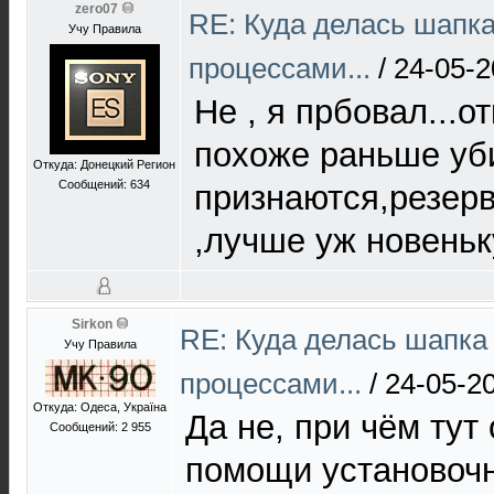
zero07
RE: Куда делась шапк
Учу Правила
процессами...
/
24-05-2
Не , я прбовал...о
похоже раньше уб
Откуда: Донецкий Регион
Сообщений: 634
признаются,резерв
,лучше уж новеньк
Sirkon
RE: Куда делась шапка
Учу Правила
процессами...
/
24-05-2
Откуда: Одеса, Україна
Да не, при чём тут
Сообщений: 2 955
помощи установочн