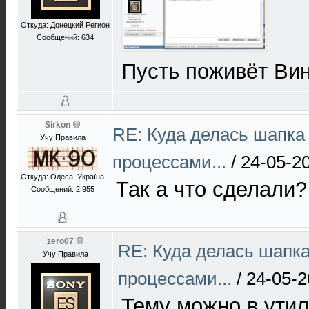
Откуда: Донецкий Регион
Сообщений: 634
Пусть поживёт Ви
Sirkon
RE: Куда делась шапка
Учу Правила
процессами...
/
24-05-2
Откуда: Одеса, Україна
Так а что сделали?
Сообщений: 2 955
zero07
RE: Куда делась шапк
Учу Правила
процессами...
/
24-05-2
Тему можно в ути