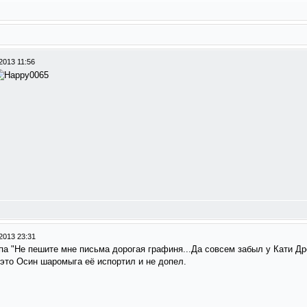
2013 11:56
2013 23:31
па "Не пешите мне письма дорогая графиня...Да совсем забыл у Кати Др
,это Осин шаромыга её испортил и не допел.