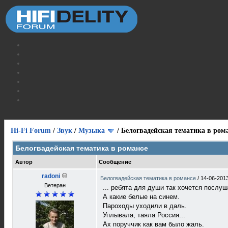
Hi-Fi Forum
/
Звук
/
Музыка
/
Белогвадейская тематика в ром
Белогвадейская тематика в романсе
Автор
Сообщение
radoni
Белогвадейская тематика в романсе
/
14-06-2013
Ветеран
... ребята для души так хочется послуша
А какие белые на синем.
Пароходы уходили в даль.
Уплывала, таяла Россия...
Ах поруччик как вам было жаль.