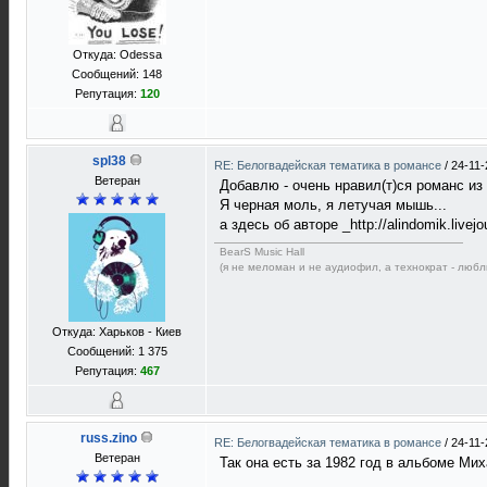
Откуда: Odessa
Сообщений: 148
Репутация:
120
spl38
RE: Белогвадейская тематика в романсе
/
24-11-
Ветеран
Добавлю - очень нравил(т)ся романс из
Я черная моль, я летучая мышь...
а здесь об авторе _http://alindomik.livej
BearS Music Hall
(я не меломан и не аудиофил, а технократ - любл
Откуда: Харьков - Киев
Сообщений: 1 375
Репутация:
467
russ.zino
RE: Белогвадейская тематика в романсе
/
24-11-
Ветеран
Так она есть за 1982 год в альбоме Мих