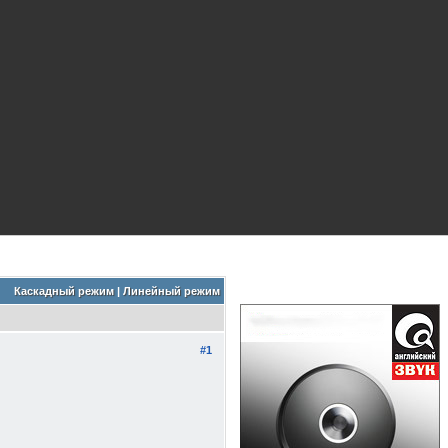
Каскадный режим
|
Линейный режим
#1