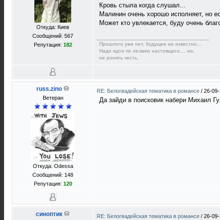
Кровь стыла когда слушал...
Малинин очень хорошо исполняет, но ес
Может кто увлекается, буду очень благ
Откуда: Киев
Сообщений: 567
Прошлого уже нет, будущее не известно...
Репутация:
182
Надо идти по лезвию настоящего,... но,
не ронять честь.
russ.zino
RE: Белогвадейская тематика в романсе
/
26-09-
Ветеран
Да зайди в поисковик набери Михаил Гу
Откуда: Odessa
Сообщений: 148
Репутация:
120
синоптик
RE: Белогвадейская тематика в романсе
/
26-09-