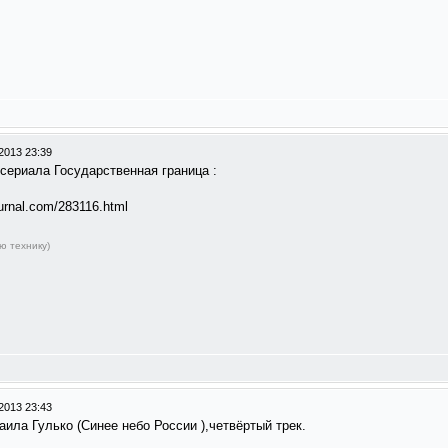
2013 23:39
 сериала Государственная граница :
ournal.com/283116.html
ю технику)
2013 23:43
аила Гулько (Синее небо России ),четвёртый трек.