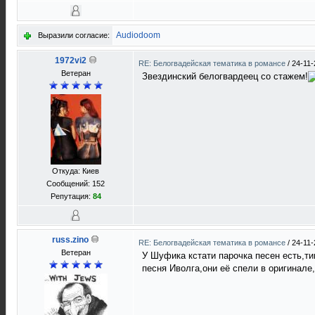
Audiodoom
Выразили согласие:
1972vi2
RE: Белогвадейская тематика в романсе
/
24-11-
Ветеран
Звездинский белогвардеец со стажем!
Откуда: Киев
Сообщений: 152
Репутация:
84
russ.zino
RE: Белогвадейская тематика в романсе
/
24-11-
Ветеран
У Шуфика кстати парочка песен есть,ти
песня Иволга,они её спели в оригинале