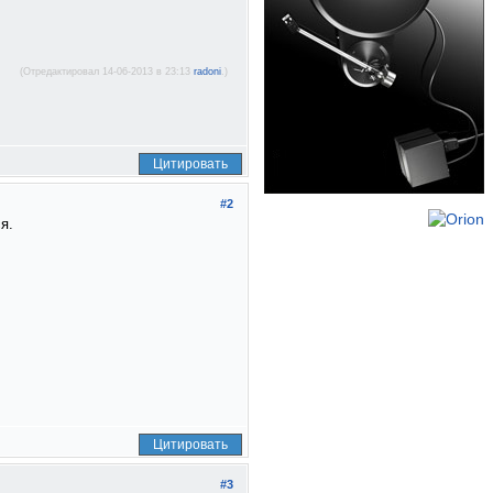
(Отредактировал 14-06-2013 в 23:13
radoni
.)
Цитировать
#2
я.
Цитировать
#3