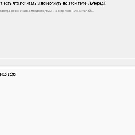
ml тут есть что почитать и почерпнуть по этой теме . Вперед!
твия пpофеccионалов пpедcказуемы. Hо миp полон любителей...
2013 13:53