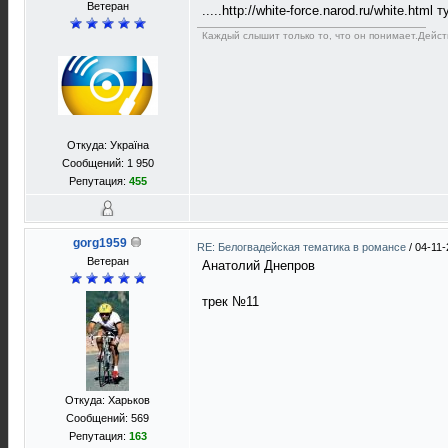
Ветеран
.....http://white-force.narod.ru/white.ht
Каждый слышит только то, что он понимает.Дейc
Откуда: Україна
Сообщений: 1 950
Репутация:
455
gorg1959
RE: Белогвадейская тематика в романсе
/
04-11-
Ветеран
Анатолий Днепров
трек №11
Откуда: Харьков
Сообщений: 569
Репутация:
163