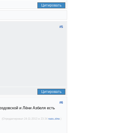
Цитировать
#5
Цитировать
#6
оздовской и Лёни Азбеля есть
(Отредактировал 24-11-2013 в 23:34
russ.zino
.)