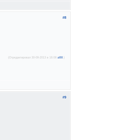
#8
(Отредактировал 30-09-2013 в 16:08
al88
.)
#9