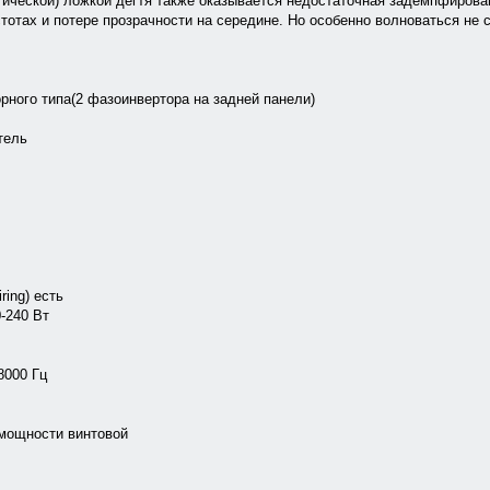
тической) ложкой дегтя также оказывается недостаточная задемпфиров
тотах и потере прозрачности на середине. Но особенно волноваться не
рного типа(2 фазоинвертора на задней панели)
тель
ing) есть
-240 Вт
8000 Гц
мощности винтовой