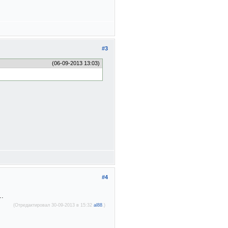
#3
(06-09-2013 13:03)
#4
..
(Отредактировал 30-09-2013 в 15:32
al88
.)