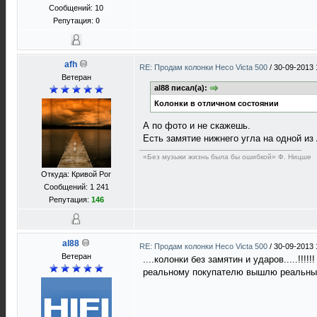
Сообщений: 10
Репутация:
0
afh
RE: Продам колонки Heco Victa 500
/
30-09-2013 
Ветеран
al88 писал(а):
Колонки в отличном состоянии
А по фото и не скажешь.
Есть замятие нижнего угла на одной и
«Без музыки жизнь была бы ошибкой» Ф. Ницше
Откуда: Кривой Рог
Сообщений: 1 241
Репутация:
146
al88
RE: Продам колонки Heco Victa 500
/
30-09-2013 
Ветеран
....колонки без замятин и ударов.....!!!!!!
реальному покупателю вышлю реальные