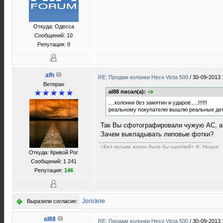
Откуда: Одесса
Сообщений: 10
Репутация:
0
afh
RE: Продам колонки Heco Victa 500
/
30-09-2013 
Ветеран
al88 писал(а):
....колонки без замятин и ударов.....!!!!!!
реальному покупателю вышлю реальные дета
Так Вы сфотографировали чужую АС, а
Зачем выкладывать липовые фотки?
«Без музыки жизнь была бы ошибкой» Ф. Ницше
Откуда: Кривой Рог
Сообщений: 1 241
Репутация:
146
Jorickne
Выразили согласие:
al88
RE: Продам колонки Heco Victa 500
/
30-09-2013 