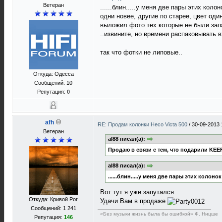
Ветеран
......блин.....у меня две пары этих колон
одни новее, другие по старее, цвет оди
выложил фото тех которые не были запа
..извините, но времени распаковывать в
так что фотки не липовые..
Откуда: Одесса
Сообщений: 10
Репутация:
0
afh
RE: Продам колонки Heco Victa 500
/
30-09-2013 
Ветеран
al88 писал(а):
Продаю в связи с тем, что подарили KEE
al88 писал(а):
......блин.....у меня две пары этих колонок
Вот тут я уже запутался.
Откуда: Кривой Рог
Удачи Вам в продаже
Сообщений: 1 241
«Без музыки жизнь была бы ошибкой» Ф. Ницше
Репутация:
146