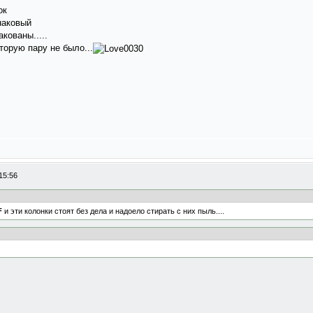
ок
наковый
кованы.....
торую пару не было...
15:56
F
и эти колонки стоят без дела и надоело стирать с них пыль....