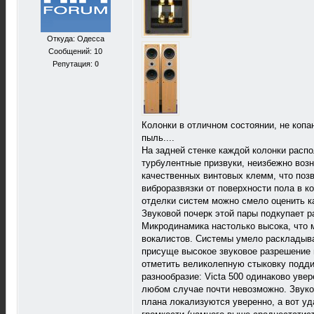
Откуда: Одесса
Сообщений: 10
Репутация:
0
Колонки в отличном состоянии, не копа
пыль....
На задней стенке каждой колонки расп
турбулентные призвуки, неизбежно воз
качественных винтовых клемм, что поз
виброразвязки от поверхности пола в к
отделки систем можно смело оценить ка
Звуковой почерк этой пары подкупает 
Микродинамика настолько высока, что 
вокалистов. Системы умело раскладыва
присуще высокое звуковое разрешение 
отметить великолепную стыковку подд
разнообразие: Victa 500 одинаково уве
любом случае почти невозможно. Звуко
плана локализуются уверенно, а вот у