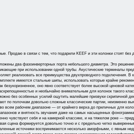
ные. Продаю в связи с тем, что подарили KEEF и эти колонки стоят без 
оложены два фазоинверторных порта небольшого диаметра. Это решение
никающие при использовании одной трубы. Акустические терминалы пре
воляет реализовать все преимущества двухпроводного подключения. В 
омплекте имеются стальные шипы, использовать которые крайне рекомен
к безукоризненное, оно явно соответствует более высокой ценовой кате
раскрепощенностью и необычайно внимательным для колонок такого кла
можно без особенных усилий ощутить малейшие призвуки скрипичной де
ют по полочкам довольно сложные классические партии, неизменно вы
во всем рабочем диапазоне — от крайнего верха до приличных для колон
иапазонов и внятность звучания даже на самых насыщенных фонограмма
ренно чувствуют себя и на камерной классике, и на тяжелом роке — прид
вая сцена формируется довольно точно и с предельно четко выверенн
даленные источники воспринимаются несколько аморфными, с явным нед