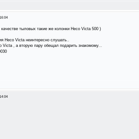
16:04
 качестве тыловых такие же колонки Heco Victa 500 )
я Heco Victa неинтересно слушать..
 Victa , а вторую пару обещал подарить знакомому...
14:04