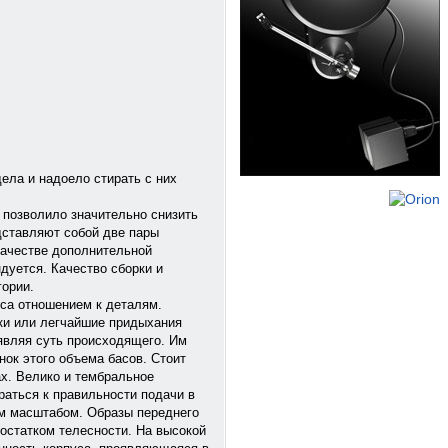
дела и надоело стирать с них
 позволило значительно снизить
дставляют собой две пары
качестве дополнительной
дуется. Качество сборки и
гории.
сса отношением к деталям.
ки или легчайшие придыхания
являя суть происходящего. Им
ок этого объема басов. Стоит
х. Велико и тембральное
раться к правильности подачи в
ым масштабом. Образы переднего
остатком телесности. На высокой