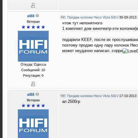
al88
RE: Продам колонки Heco Victa 500
/
30-09-2013 
Ветеран
чтож тут непонятного
1 комплект дом кинотеатр-эти колонки(в
подарили KEEF, после их прослушивани
поэтому продаю одну пару колонок Heco
может неудачно написал..сорри
Откуда: Одесса
Сообщений: 10
Репутация:
0
al88
RE: Продам колонки Heco Victa 500
/
17-10-2013 
Ветеран
ап 2500гр