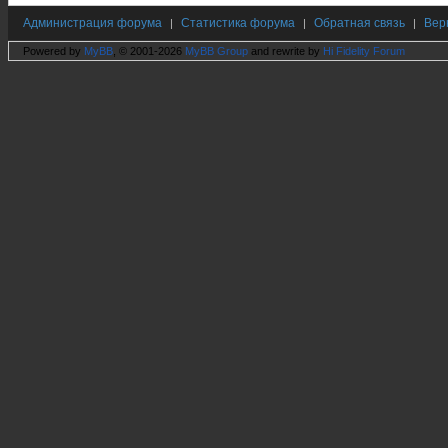
Администрация форума
Статистика форума
Обратная связь
Вер
|
|
|
Powered by
MyBB
, © 2001-2026
MyBB Group
and rewrite by
Hi Fidelity Forum