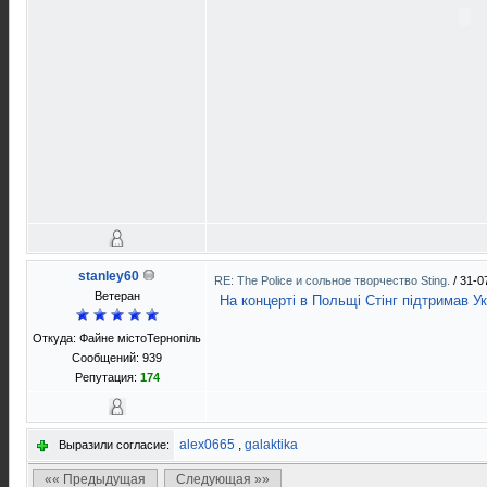
stanley60
RE: The Police и сольное творчество Sting.
/
31-0
Ветеран
На концерті в Польщі Стінг підтримав Ук
Откуда: Файне містоТернопіль
Сообщений: 939
Репутация:
174
alex0665
,
galaktika
Выразили согласие:
«« Предыдущая
Следующая »»