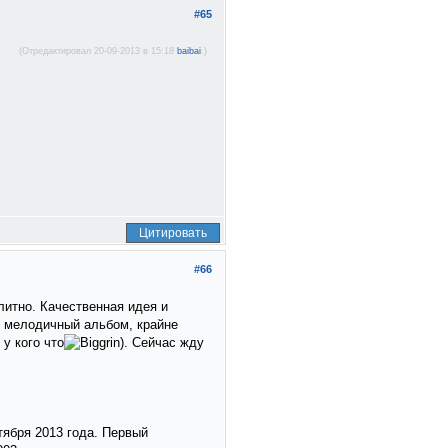
#65
(Отредактировал 20-09-2013 в 15:18
baibai
.)
Цитировать
#66
литно. Качественная идея и
и мелодичный альбом, крайне
у кого что
). Сейчас жду
тября 2013 года. Первый