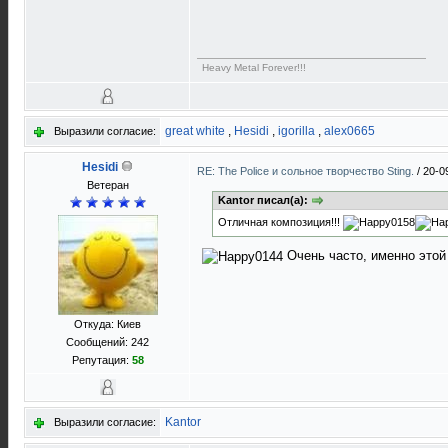
Heavy Metal Forever!!!
great white
,
Hesidi
,
igorilla
,
alex0665
Выразили согласие:
Hesidi
RE: The Police и сольное творчество Sting.
/
20-0
Ветеран
Kantor писал(а):
Отличная композиция!!!
Очень часто, именно этой 
Откуда: Киев
Сообщений: 242
Репутация:
58
Kantor
Выразили согласие: