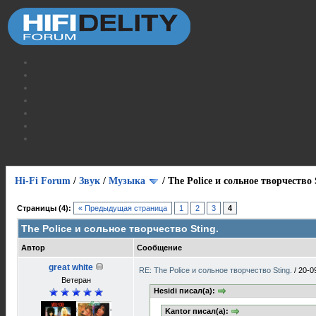
Hi-Fi Forum
/
Звук
/
Музыка
/
The Police и сольное творчество 
Страницы (4):
« Предыдущая страница
1
2
3
4
The Police и сольное творчество Sting.
Автор
Сообщение
great white
RE: The Police и сольное творчество Sting.
/
20-0
Ветеран
Hesidi писал(а):
Kantor писал(а):