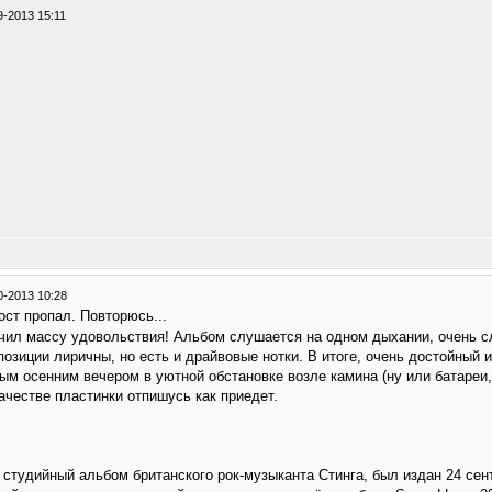
9-2013 15:11
0-2013 10:28
ост пропал. Повторюсь...
учил массу удовольствия! Альбом слушается на одном дыхании, очень с
озиции лиричны, но есть и драйвовые нотки. В итоге, очень достойный 
 осенним вечером в уютной обстановке возле камина (ну или батареи, 
 о качестве пластинки отпишусь как приедет.
студийный альбом британского рок-музыканта Стинга, был издан 24 сен