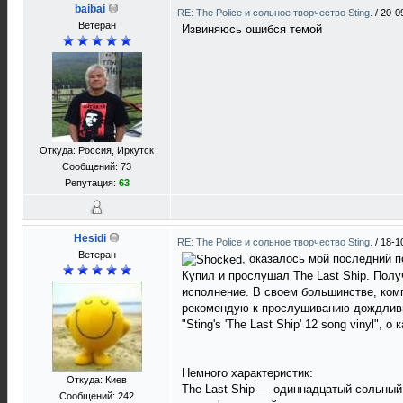
baibai
RE: The Police и сольное творчество Sting.
/
20-0
Ветеран
Извиняюсь ошибся темой
Откуда: Россия, Иркутск
Сообщений: 73
Репутация:
63
Hesidi
RE: The Police и сольное творчество Sting.
/
18-1
Ветеран
, оказалось мой последний п
Купил и прослушал The Last Ship. Пол
исполнение. В своем большинстве, комп
рекомендую к прослушиванию дождливым
"Sting's 'The Last Ship' 12 song vinyl",
Немного характеристик:
Откуда: Киев
The Last Ship — одиннадцатый сольный 
Сообщений: 242