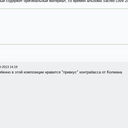
ый содержит оригинальный материал, со времён альбома Sacred Love 20
0-2013 14:19
обенно в этой композиции нравится "привкус" контрабасса от Колмана