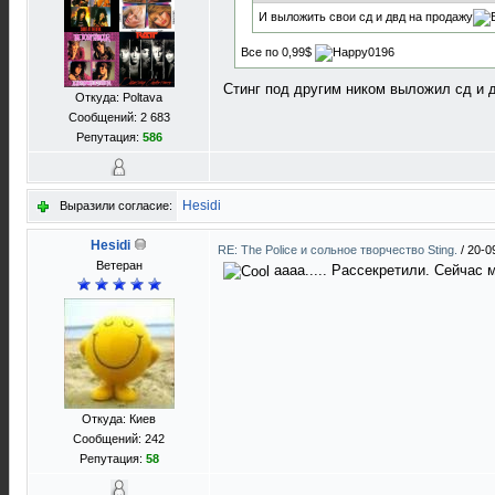
И выложить свои сд и двд на продажу
Все по 0,99$
Стинг под другим ником выложил сд и 
Откуда: Poltava
Сообщений: 2 683
Репутация:
586
Hesidi
Выразили согласие:
Hesidi
RE: The Police и сольное творчество Sting.
/
20-0
Ветеран
аааа..... Рассекретили. Сейчас
Откуда: Киев
Сообщений: 242
Репутация:
58