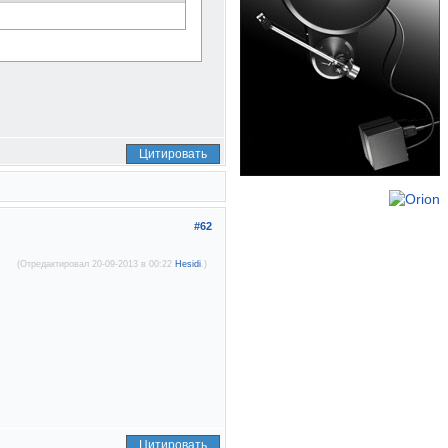
Цитировать
#62
(Отредактировал 20-09-2013 в 00:22
Hesidi
.)
Цитировать