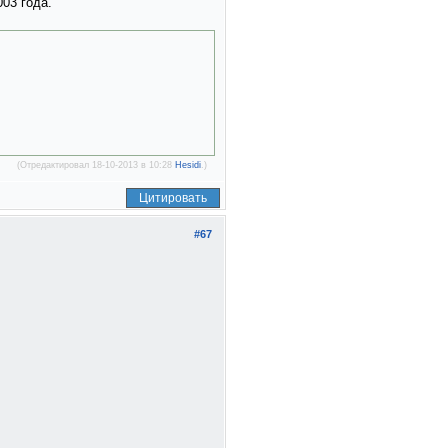
03 года.
(Отредактировал 18-10-2013 в 10:28
Hesidi
.)
Цитировать
#67