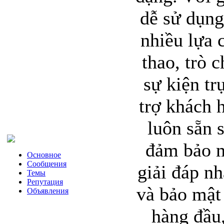
dễ sử dụn
nhiều lựa 
thao, trò 
sự kiện tr
trợ khách 
luôn sẵn 
đảm bảo m
Основное
Сообщения
giải đáp n
Темы
Репутация
và bảo mật 
Объявления
hàng đầu