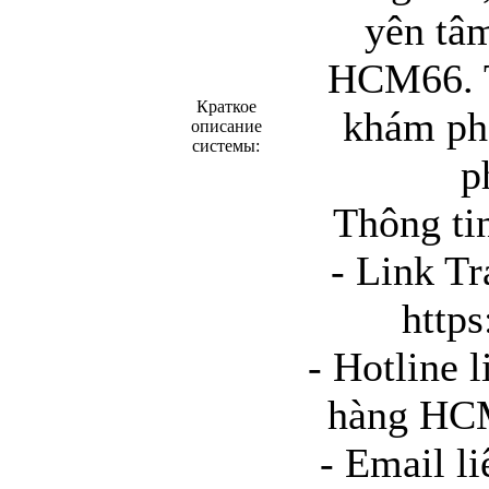
yên tâ
HCM66. T
Краткое
khám phá
описание
системы:
p
Thông ti
- Link T
http
- Hotline 
hàng HC
- Email li