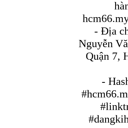
hà
hcm66.my
- Địa c
Nguyễn Vă
Quận 7, 
- Has
#hcm66.m
#link
#dangki