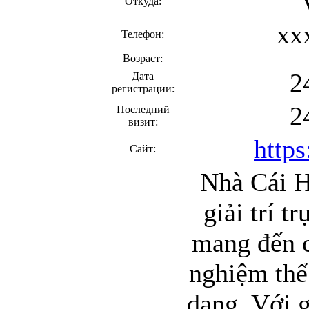
Откуда:
xx
Телефон:
Возраст:
2
Дата
регистрации:
2
Последний
визит:
http
Сайт:
Nhà Cái H
giải trí t
mang đến c
nghiệm thể 
dạng. Với g