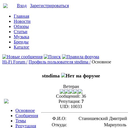
Вход
Зарегистрироваться
Главная
Новости
Обзоры
Статьи
Музыка
Бренды
Каталог
Hi-Fi Forum /
Профиль пользователя stndima /
Основное
stndima
Ветеран
Сообщений:
36
Репутация:
7
UID:
10033
Основное
Сообщения
Ф.И.О:
Станишевский Дмитрий
Темы
Откуда:
Мариуполь
Репутация