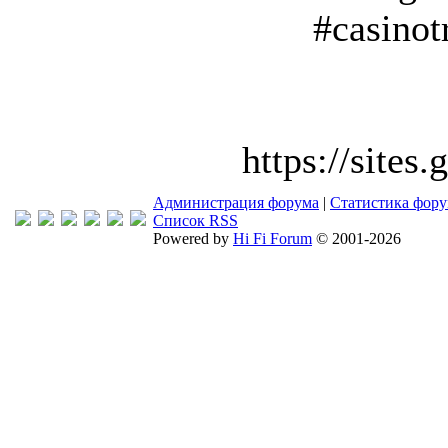
#casinot
https://sites
Администрация форума
|
Статистика фор
Список RSS
Powered by
Hi Fi Forum
© 2001-2026