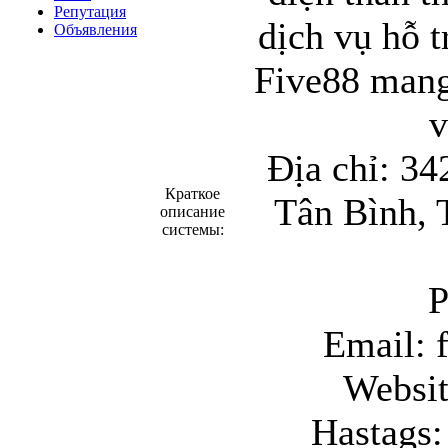
Репутация
dịch vụ hỗ 
Объявления
Five88 mang 
v
Địa chỉ: 3
Краткое
Tân Bình, 
описание
системы:
P
Email: 
Websit
Hastags: