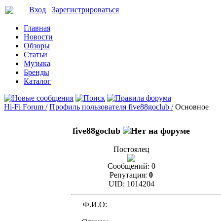
Вход
Зарегистрироваться
Главная
Новости
Обзоры
Статьи
Музыка
Бренды
Каталог
Hi-Fi Forum /
Профиль пользователя five88goclub /
Основное
five88goclub
Постоялец
Сообщений:
0
Репутация:
0
UID:
1014204
Ф.И.О: