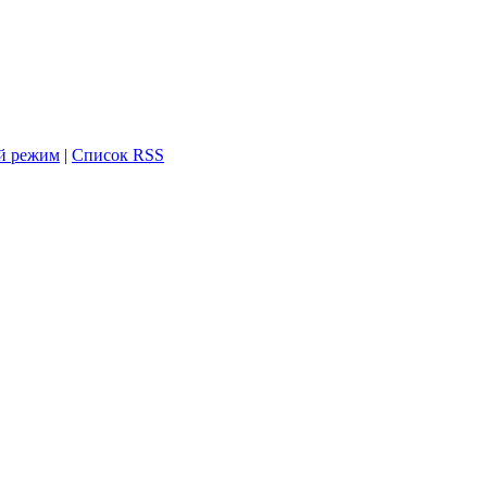
й режим
|
Список RSS