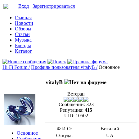
Вход
Зарегистрироваться
Главная
Новости
Обзоры
Статьи
Музыка
Бренды
Каталог
Hi-Fi Forum /
Профиль пользователя vitalyB /
Основное
vitalyB
Ветеран
Сообщений:
323
Репутация:
415
UID:
10502
Ф.И.О:
Виталий
Основное
Откуда:
UA
Сообщения