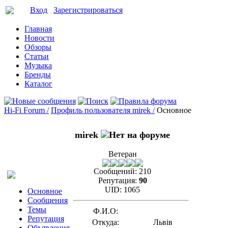
Вход
Зарегистрироваться
Главная
Новости
Обзоры
Статьи
Музыка
Бренды
Каталог
Hi-Fi Forum /
Профиль пользователя mirek /
Основное
mirek
Ветеран
Сообщений:
210
Репутация:
90
UID:
1065
Основное
Сообщения
Темы
Ф.И.О:
Репутация
Откуда:
Львів
Объявления