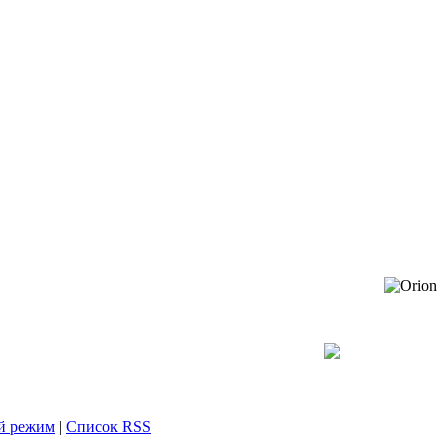
й режим
|
Список RSS