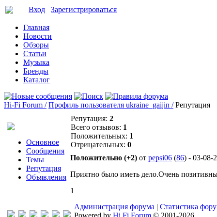
Вход
Зарегистрироваться
Главная
Новости
Обзоры
Статьи
Музыка
Бренды
Каталог
Hi-Fi Forum /
Профиль пользователя ukraine_gaijin /
Репутация
Репутация:
2
Всего отзывов:
1
Положительных:
1
Основное
Отрицательных:
0
Сообщения
Положительно (+2)
от
pepsi06
(
86
) - 03-08-
Темы
Репутация
Приятно было иметь дело.Очень позитивны
Объявления
1
Администрация форума
|
Статистика фор
Powered by
Hi Fi Forum
© 2001-2026