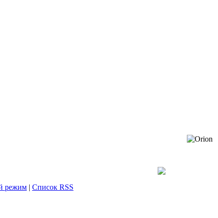
й режим
|
Список RSS