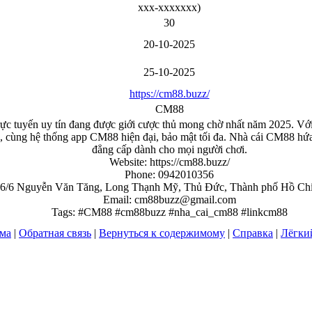
xxx-xxxxxxx
)
30
20-10-2025
25-10-2025
https://cm88.buzz/
CM88
rực tuyến uy tín đang được giới cược thủ mong chờ nhất năm 2025. V
 cùng hệ thống app CM88 hiện đại, bảo mật tối đa. Nhà cái CM88 hứa 
đẳng cấp dành cho mọi người chơi.
Website: https://cm88.buzz/
Phone: 0942010356
216/6 Nguyễn Văn Tăng, Long Thạnh Mỹ, Thủ Đức, Thành phố Hồ Ch
Email: cm88buzz@gmail.com
Tags: #CM88 #cm88buzz #nha_cai_cm88 #linkcm88
ума
|
Обратная связь
|
Вернуться к содержимому
|
Справка
|
Лёгки