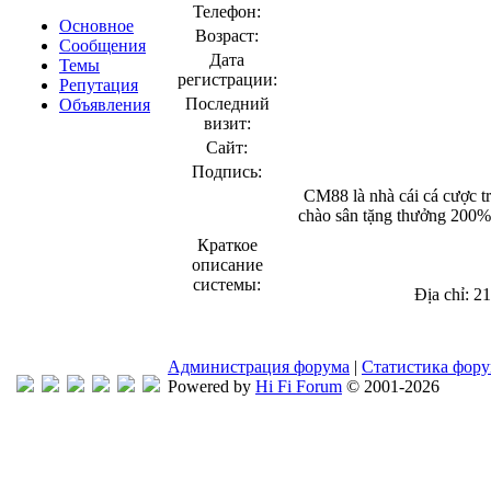
Телефон:
Основное
Возраст:
Сообщения
Дата
Темы
регистрации:
Репутация
Последний
Объявления
визит:
Сайт:
Подпись:
CM88 là nhà cái cá cược t
chào sân tặng thưởng 200%,
Краткое
описание
системы:
Địa chỉ: 
Администрация форума
|
Статистика фор
Powered by
Hi Fi Forum
© 2001-2026