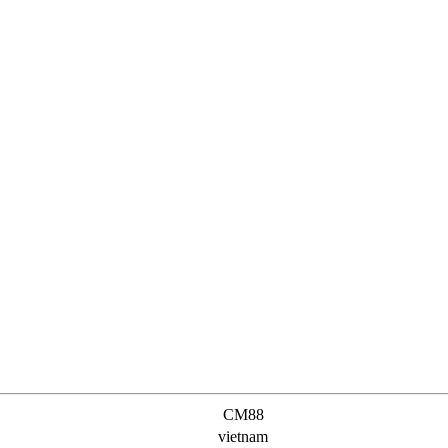
CM88
vietnam