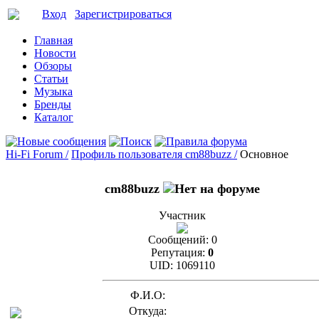
Вход
Зарегистрироваться
Главная
Новости
Обзоры
Статьи
Музыка
Бренды
Каталог
Hi-Fi Forum /
Профиль пользователя cm88buzz /
Основное
cm88buzz
Участник
Сообщений:
0
Репутация:
0
UID:
1069110
Ф.И.О:
Откуда: