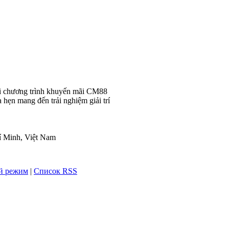
ới chương trình khuyến mãi CM88
hẹn mang đến trải nghiệm giải trí
í Minh, Việt Nam
й режим
|
Список RSS