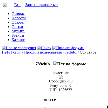
Вход
Зарегистрироваться
Главная
Новости
Обзоры
Статьи
Музыка
Бренды
Каталог
Hi-Fi Forum /
Профиль пользователя 789club1 /
Основное
789club1
Участник
Сообщений:
0
Репутация:
0
UID:
1076632
Ф.И.О: