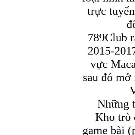
trực tuyến
đ
789Club r
2015-2017
vực Maca
sau đó mở 
V
Những tr
Kho trò 
game bài (