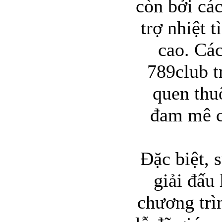
còn bởi các
trợ nhiệt 
cao. Các
789club t
quen thu
đam mê c
Đặc biệt, 
giải đấu 
chương tr