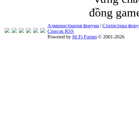
đồng game
Администрация форума
|
Статистика фор
Список RSS
Powered by
Hi Fi Forum
© 2001-2026