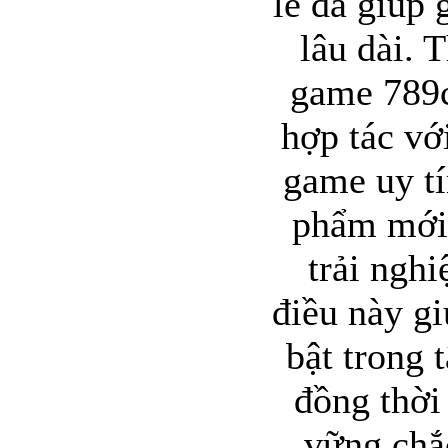
lễ đã giúp 
lâu dài. 
game 789c
hợp tác vớ
game uy tí
phẩm mới 
trải nghi
điều này gi
bật trong 
đồng thời
vững chắ