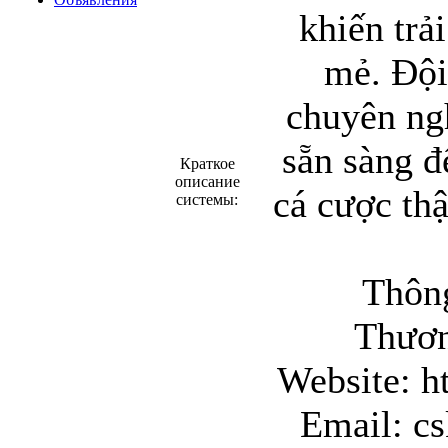
khiến trả
mẻ. Đội
chuyên ngh
sẵn sàng đ
Краткое
описание
cá cược thậ
системы:
Thôn
Thươn
Website: h
Email: c