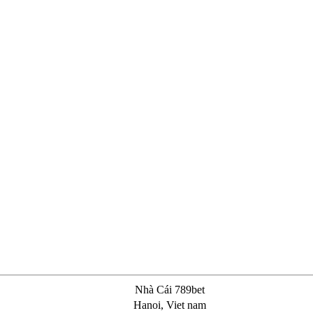
Nhà Cái 789bet
Hanoi, Viet nam