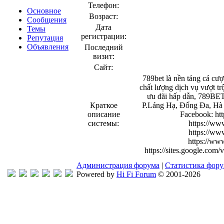
Телефон:
Основное
Возраст:
Сообщения
Дата
Темы
регистрации:
Репутация
Объявления
Последний
визит:
Сайт:
789bet là nền tảng cá cượ
chất lượng dịch vụ vượt tr
ưu đãi hấp dẫn, 789BET 
Краткое
P.Láng Hạ, Đống Đa, Hà N
описание
Facebook: htt
системы:
https://ww
https://ww
https://ww
https://sites.google.co
Администрация форума
|
Статистика фор
Powered by
Hi Fi Forum
© 2001-2026