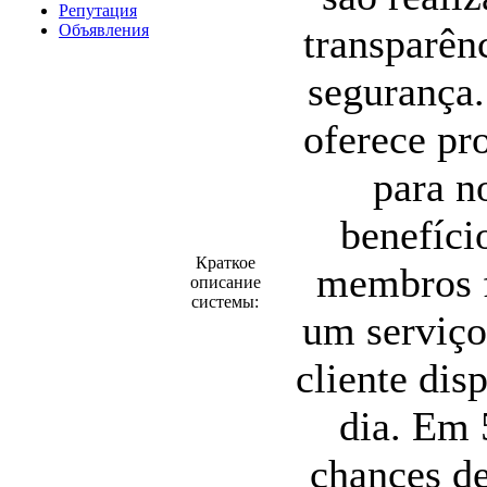
Репутация
Объявления
transparênc
segurança
oferece pr
para n
benefíci
Краткое
membros f
описание
системы:
um serviço
cliente dis
dia. Em 
chances d