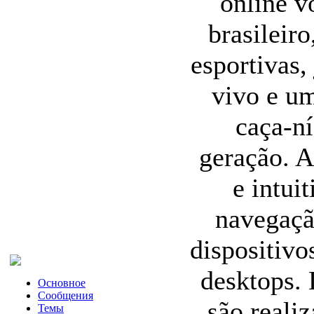
online v
brasileir
esportivas,
vivo e u
caça-ní
geração. A
e intui
navegaçã
dispositiv
desktops. 
Основное
Сообщения
são reali
Темы