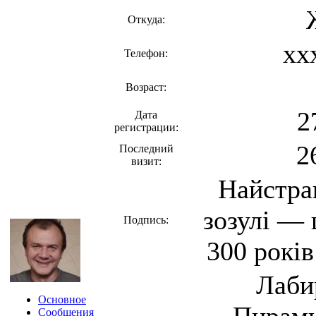
Откуда:
xx
Телефон:
Возраст:
2
Дата
регистрации:
2
Последний
визит:
Найстра
зозулi — 
Подпись:
300 рокiв
Лаби
Основное
Сообщения