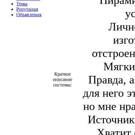
Пирами
Темы
Репутация
у
Объявления
Личн
изго
отстрое
Мягки
Краткое
Правда, а
описание
системы:
для него 
но мне нр
Источник 
Хватит 