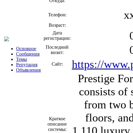
Откуда:
x
Телефон:
Возраст:
Дата
регистрации:
Последний
Основное
визит:
Сообщения
Темы
https://www.p
Сайт:
Репутация
Объявления
Prestige Fo
consists of 
from two b
floors, an
Краткое
описание
1,110 luxury
системы: