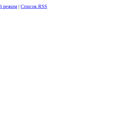
й режим
|
Список RSS