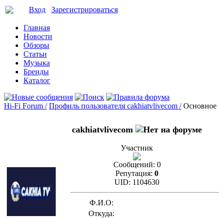
Вход
Зарегистрироваться
Главная
Новости
Обзоры
Статьи
Музыка
Бренды
Каталог
Hi-Fi Forum /
Профиль пользователя cakhiatvlivecom /
Основное
cakhiatvlivecom
Участник
Сообщений:
0
Репутация:
0
UID:
1104630
Ф.И.О:
Откуда: