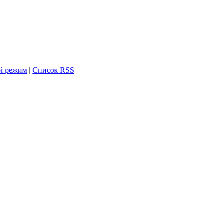
й режим
|
Список RSS