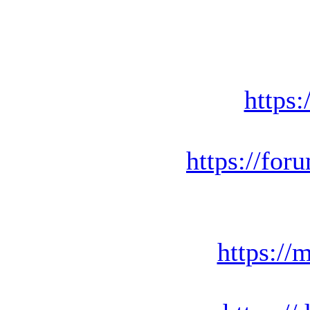
https:
https://for
https://