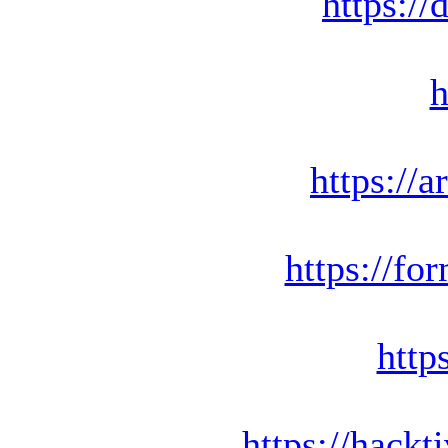
https://
h
https://
https://f
http
https://hack