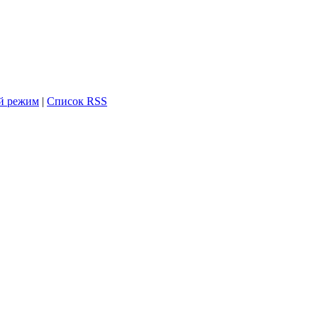
й режим
|
Список RSS