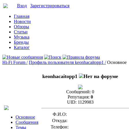
Вход
Зарегистрироваться
Главная
Новости
Обзоры
Статьи
Музыка
Бренды
Каталог
Hi-Fi Forum /
Профиль пользователя keonhacaitopp1 /
Основное
keonhacaitopp1
Сообщений:
0
Репутация:
0
UID:
1129983
Ф.И.О:
Основное
Откуда:
Сообщения
Телефон:
Темы