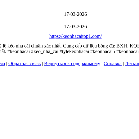
17-03-2026
17-03-2026
https://keonhacaitop1.com/
tỷ lệ kèo nhà cái chuẩn xác nhất. Cung cấp dữ liệu bóng đá: BXH, K
ất. #keonhacai #keo_nha_cai #tylekeonhacai #keonhacai5 #keonhaca
ума
|
Обратная связь
|
Вернуться к содержимому
|
Справка
|
Лёгки