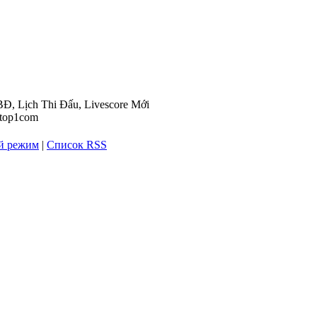
QBĐ, Lịch Thi Đấu, Livescore Mới
itop1com
й режим
|
Список RSS