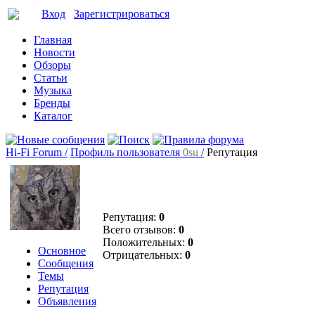
Вход
Зарегистрироваться
Главная
Новости
Обзоры
Статьи
Музыка
Бренды
Каталог
Hi-Fi Forum /
Профиль пользователя
0su
/
Репутация
Репутация:
0
Всего отзывов:
0
Положительных:
0
Основное
Отрицательных:
0
Сообщения
Темы
Репутация
Объявления