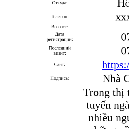
Hồ
Откуда:
xx
Телефон:
Возраст:
0
Дата
регистрации:
0
Последний
визит:
https:
Сайт:
Nhà 
Подпись:
Trong thị 
tuyến ngà
nhiều ng