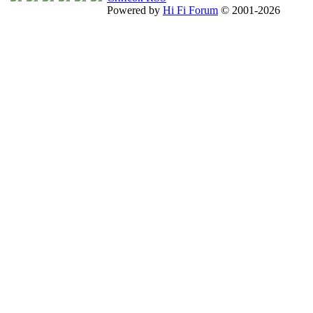
Powered by
Hi Fi Forum
© 2001-2026