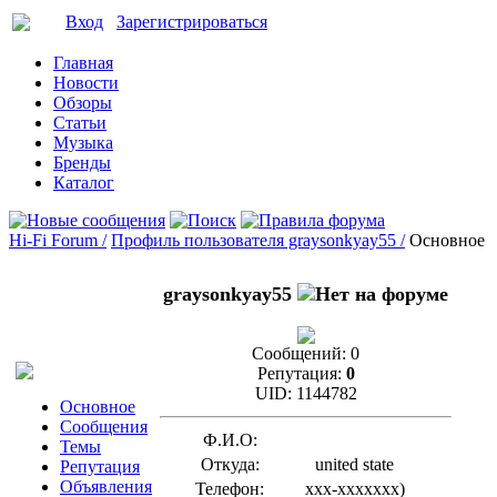
Вход
Зарегистрироваться
Главная
Новости
Обзоры
Статьи
Музыка
Бренды
Каталог
Hi-Fi Forum /
Профиль пользователя graysonkyay55 /
Основное
graysonkyay55
Сообщений:
0
Репутация:
0
UID:
1144782
Основное
Сообщения
Ф.И.О:
Темы
Откуда:
united state
Репутация
Объявления
Телефон:
xxx-xxxxxxx
)