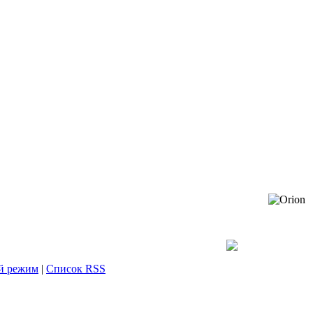
й режим
|
Список RSS