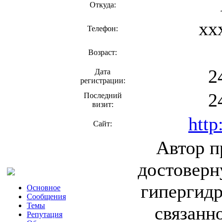
Откуда:
xx
Телефон:
Возраст:
2
Дата
регистрации:
2
Последний
визит:
http
Сайт:
Автор п
достовер
гипергидр
Основное
Сообщения
Темы
связанн
Репутация