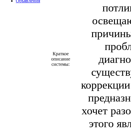
Объявления
потли
освеща
причины
проб
Краткое
диагно
описание
системы:
сущест
коррекции
предназн
хочет раз
этого яв