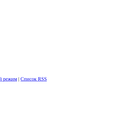
й режим
|
Список RSS