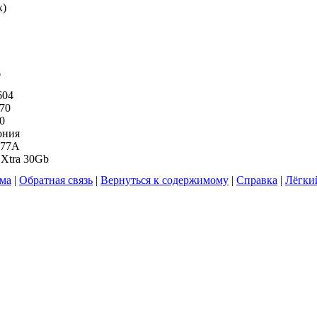
x
)
6
604
270
0
ония
277A
 Xtra 30Gb
ума
|
Обратная связь
|
Вернуться к содержимому
|
Справка
|
Лёгки