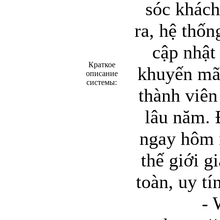
sóc khách
ra, hệ thố
cập nhật
Краткое
khuyến mã
описание
системы:
thành viên
lâu năm.
ngay hôm 
thế giới gi
toàn, uy tí
-