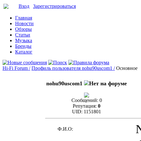
Вход
Зарегистрироваться
Главная
Новости
Обзоры
Статьи
Музыка
Бренды
Каталог
Hi-Fi Forum /
Профиль пользователя nohu90uscom1 /
Основное
nohu90uscom1
Сообщений:
0
Репутация:
0
UID:
1151801
Ф.И.О: