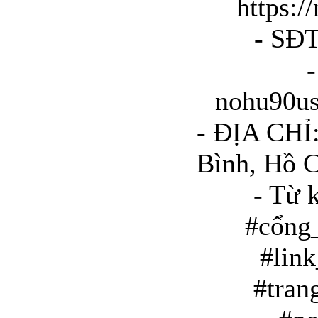
https:/
- SĐT
nohu90u
- ĐỊA CHỈ
Bình, Hồ 
- Từ 
#cổng
#lin
#tran