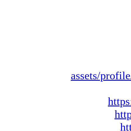
assets/prof
http
htt
ht