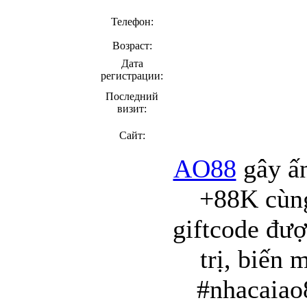
Телефон:
Возраст:
Дата
регистрации:
Последний
визит:
Сайт:
AO88
gây ấn
+88K cùng
giftcode đượ
trị, biến 
#nhacaiao