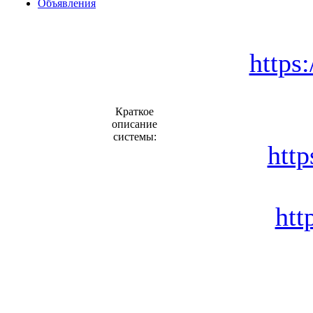
Объявления
https
Краткое
описание
системы:
htt
htt