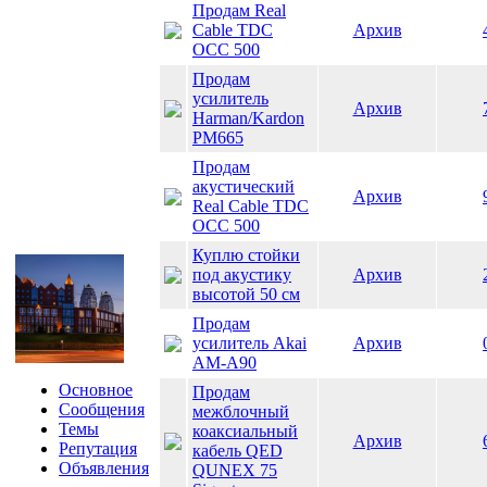
Продам Real
Cable TDC
Архив
OCC 500
Продам
усилитель
Архив
Harman/Kardon
PM665
Продам
акустический
Архив
Real Cable TDC
OCC 500
Куплю стойки
под акустику
Архив
высотой 50 см
Продам
усилитель Akai
Архив
AM-A90
Основное
Продам
Сообщения
межблочный
Темы
коаксиальный
Архив
Репутация
кабель QED
Объявления
QUNEX 75