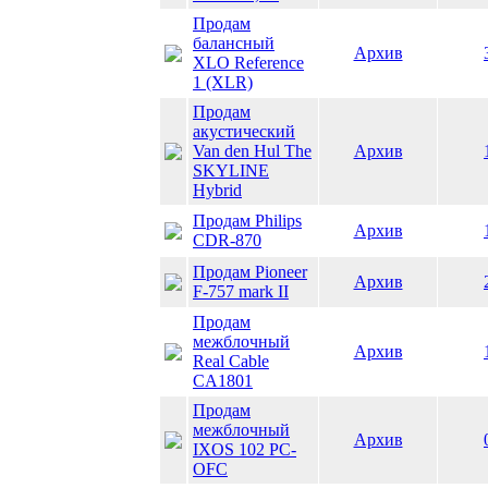
Продам
балансный
Архив
XLO Reference
1 (XLR)
Продам
акустический
Van den Hul The
Архив
SKYLINE
Hybrid
Продам Philips
Архив
CDR-870
Продам Pioneer
Архив
F-757 mark II
Продам
межблочный
Архив
Real Cable
CA1801
Продам
межблочный
Архив
IXOS 102 PC-
OFC