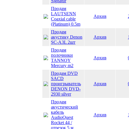
Signаtur
Продам
LAUTSENN
Архив
Coaxial cable
(Platinum) 0.5m
Продам
акустику Denon
Архив
SC-A3L 2шт
Продам
полочники
Архив
TANNOY
Mercury m2
Продам DVD
SACD
проигрыватель
Архив
DENON DVD-
2930 silver
Продам
акустический
кабель
Архив
AudioQuest
Rocket 44 /
отрезок 5 м