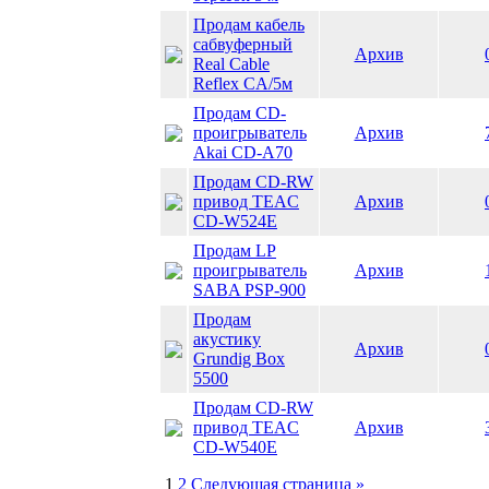
Продам кабель
сабвуферный
Архив
Real Cable
Reflex CA/5м
Продам CD-
проигрыватель
Архив
Akai CD-A70
Продам CD-RW
привод TEAC
Архив
CD-W524E
Продам LP
проигрыватель
Архив
SABA PSP-900
Продам
акустику
Архив
Grundig Box
5500
Продам CD-RW
привод TEAC
Архив
CD-W540E
1
2
Следующая страница »