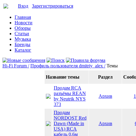
Вход
Зарегистрироваться
Главная
Новости
Обзоры
Статьи
Музыка
Бренды
Каталог
Hi-Fi Forum /
Профиль пользователя dmitriy_alex /
Темы
Название темы
Раздел
Сооб
Продам RCA
разъёмы REAN
Архив
1
by Neutrik NYS
373
Продам
NORDOST Red
Dawn (Made in
Архив
USA) RCA
кабель 0,6м