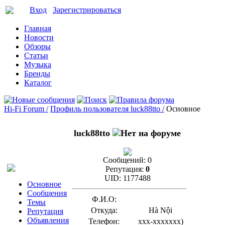
Вход
Зарегистрироваться
Главная
Новости
Обзоры
Статьи
Музыка
Бренды
Каталог
Hi-Fi Forum /
Профиль пользователя luck88tto /
Основное
luck88tto
Сообщений:
0
Репутация:
0
UID:
1177488
Основное
Сообщения
Ф.И.О:
Темы
Откуда:
Hà Nội
Репутация
Объявления
Телефон:
xxx-xxxxxxx
)