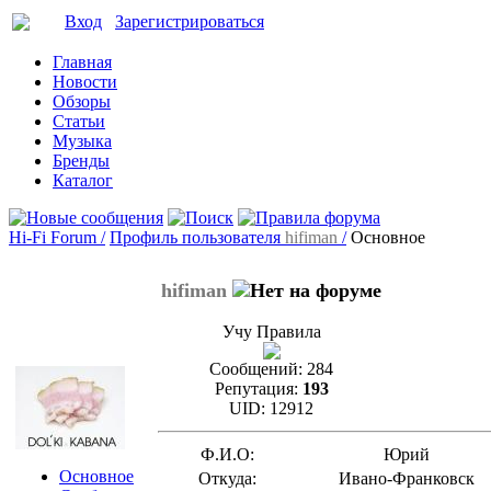
Вход
Зарегистрироваться
Главная
Новости
Обзоры
Статьи
Музыка
Бренды
Каталог
Hi-Fi Forum /
Профиль пользователя
hifiman
/
Основное
hifiman
Учу Правила
Сообщений:
284
Репутация:
193
UID:
12912
Ф.И.О:
Юрий
Основное
Откуда:
Ивано-Франковск