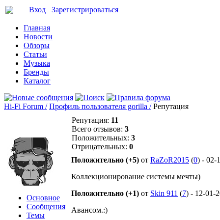
Вход
Зарегистрироваться
Главная
Новости
Обзоры
Статьи
Музыка
Бренды
Каталог
Hi-Fi Forum /
Профиль пользователя gorilla /
Репутация
Репутация:
11
Всего отзывов:
3
Положительных:
3
Отрицательных:
0
Положительно (+5)
от
RaZoR2015
(
0
) - 02-
Коллекционирование системы мечты)
Положительно (+1)
от
Skin 911
(
7
) - 12-01-
Основное
Сообщения
Авансом.:)
Темы